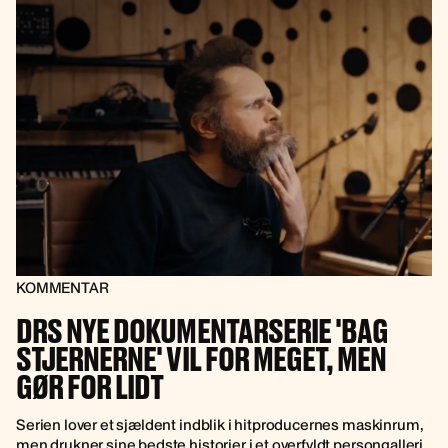
KOMMENTAR
DRS NYE DOKUMENTARSERIE 'BAG
STJERNERNE' VIL FOR MEGET, MEN
GØR FOR LIDT
Serien lover et sjældent indblik i hitproducernes maskinrum,
men drukner sine bedste historier i et overfyldt persongalleri