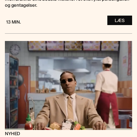
og gentagelser.
LÆS
13 MIN.
NYHED