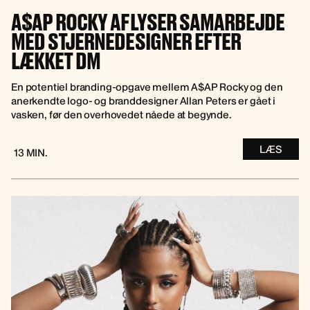
A$AP ROCKY AFLYSER SAMARBEJDE
MED STJERNEDESIGNER EFTER
LÆKKET DM
En potentiel branding-opgave mellem A$AP Rocky og den
anerkendte logo- og branddesigner Allan Peters er gået i
vasken, før den overhovedet nåede at begynde.
LÆS
13 MIN.