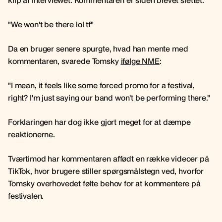
klip af interviewet. Kommentaren er siden blevet slettet.
"We won't be there lol tf"
Da en bruger senere spurgte, hvad han mente med
kommentaren, svarede Tomsky
ifølge NME
:
"I mean, it feels like some forced promo for a festival,
right? I'm just saying our band won't be performing there."
Forklaringen har dog ikke gjort meget for at dæmpe
reaktionerne.
Tværtimod har kommentaren affødt en række videoer på
TikTok, hvor brugere stiller spørgsmålstegn ved, hvorfor
Tomsky overhovedet følte behov for at kommentere på
festivalen.