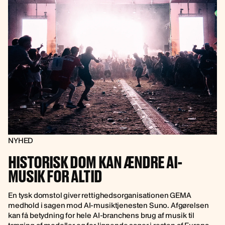
NYHED
HISTORISK DOM KAN ÆNDRE AI-
MUSIK FOR ALTID
En tysk domstol giver rettighedsorganisationen GEMA
medhold i sagen mod AI-musiktjenesten Suno. Afgørelsen
kan få betydning for hele AI-branchens brug af musik til