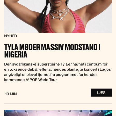
NYHED
TYLA MØDER MASSIV MODSTAND I
NIGERIA
Den sydafrikanske superstjerne Tyla er havnet i centrum for
en voksende debat, efter at hendes planlagte koncert i Lagos
angiveligt er blevet fjernet fra programmet for hendes
kommende A*POP World Tour.
LÆS
13 MIN.