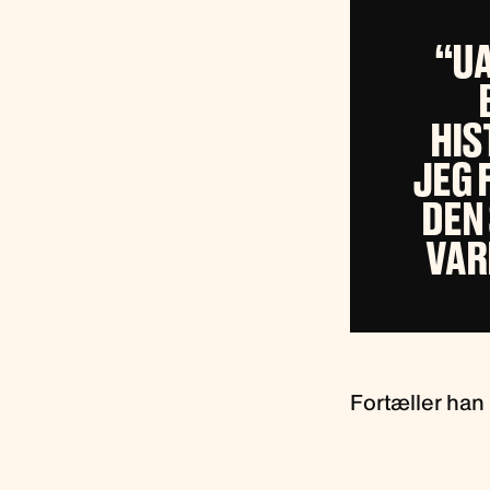
“UA
HIS
JEG 
DEN
VAR
Fortæller han 