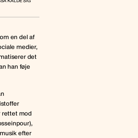
GSÅ KALDE SIG
som en del af
ociale medier,
matiserer det
an han føje
an
stoffer
r rettet mod
sseinpour),
 musik efter