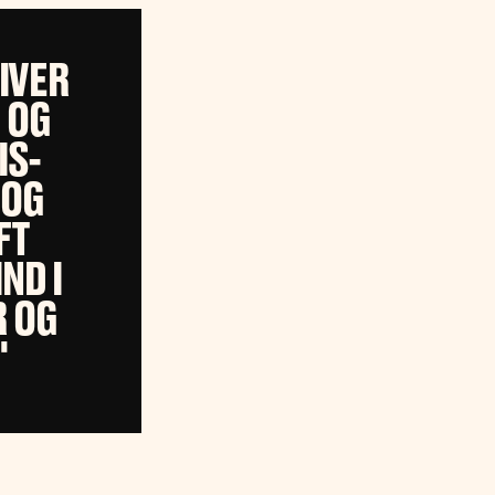
IVER
 OG
IS-
 OG
FT
ND I
R OG
"