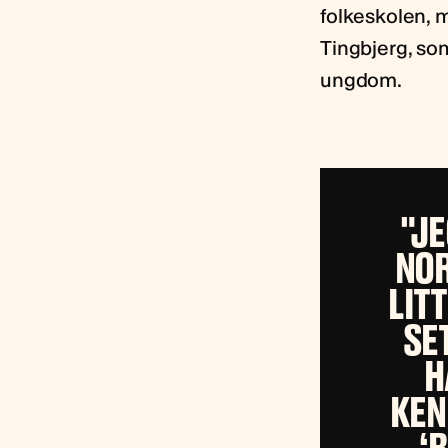
folkeskolen, 
Tingbjerg, som
ungdom.
"JE
NOR
LIT
SET
H
KEN