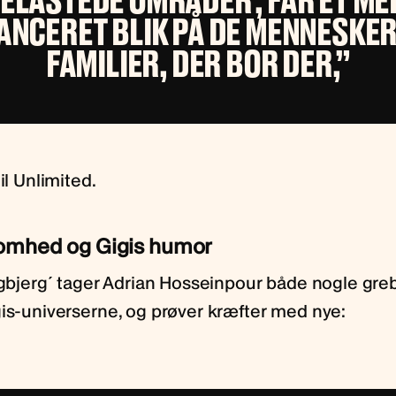
BELASTEDE OMRÅDER’, FÅR ET ME
ANCERET BLIK PÅ DE MENNESKER
FAMILIER, DER BOR DER,”
til Unlimited.
omhed og Gigis humor
ingbjerg´ tager Adrian Hosseinpour både nogle gre
gis-universerne, og prøver kræfter med nye: