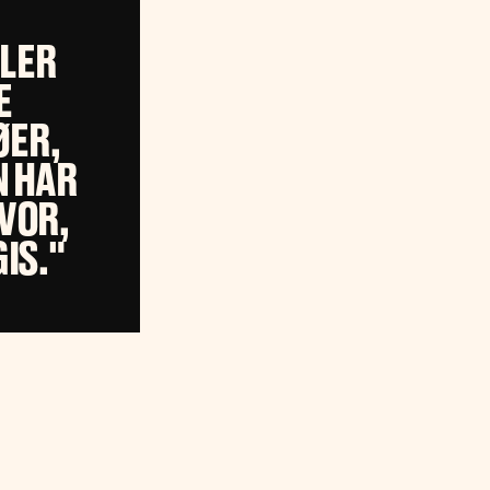
LLER
E
ØER,
N HAR
VOR,
IS."