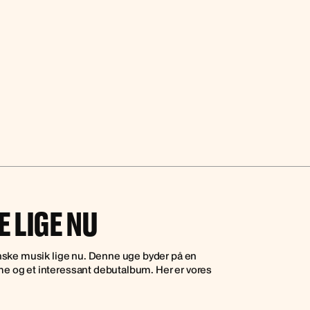
 LIGE NU
anske musik lige nu. Denne uge byder på en
e og et interessant debutalbum. Her er vores