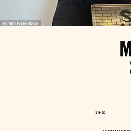
Adrian Hosseinpour
M
NYHED