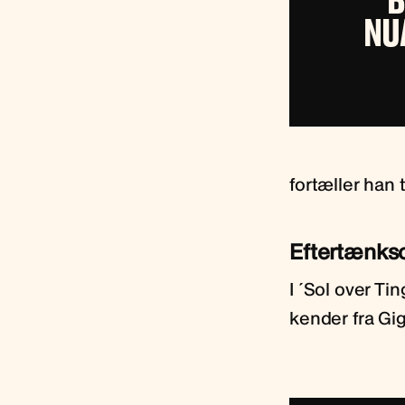
‘
NU
fortæller han 
Eftertænks
I ´Sol over T
kender fra Gi