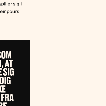
ller sig i
seinpours
 SOM
, AT
 SIG
IDIG
KE
 FRA