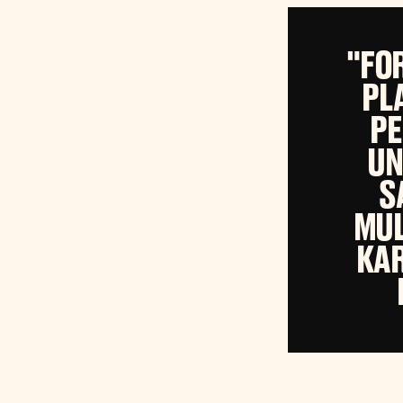
"FO
PL
PE
UN
S
MUL
KAR