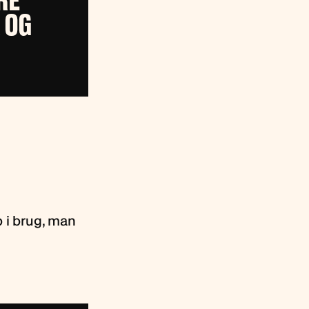
RE
 OG
b i brug, man