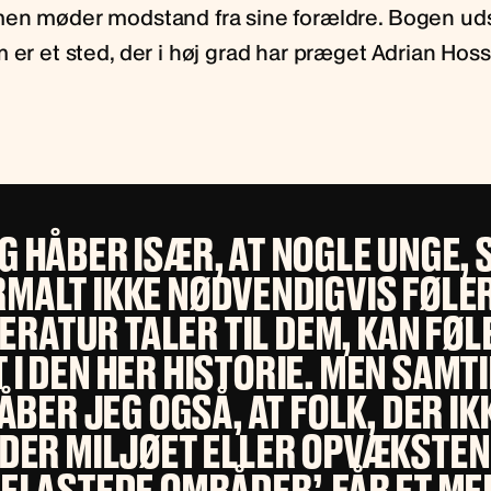
men møder modstand fra sine forældre. Bogen udspi
 er et sted, der i høj grad har præget Adrian Hos
G HÅBER ISÆR, AT NOGLE UNGE,
MALT IKKE NØDVENDIGVIS FØLER
TERATUR TALER TIL DEM, KAN FØLE
 I DEN HER HISTORIE. MEN SAMT
ÅBER JEG OGSÅ, AT FOLK, DER IK
DER MILJØET ELLER OPVÆKSTEN