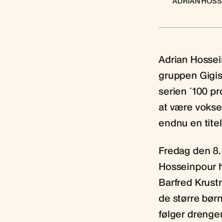
ADRIAN HOSSE
Adrian Hossei
gruppen Gigis
serien ´100 p
at være vokse
endnu en titel 
Fredag den 8.
Hosseinpour h
Barfred Krust
de større bør
følger drenge