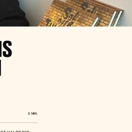
IS
M
6
MIN.