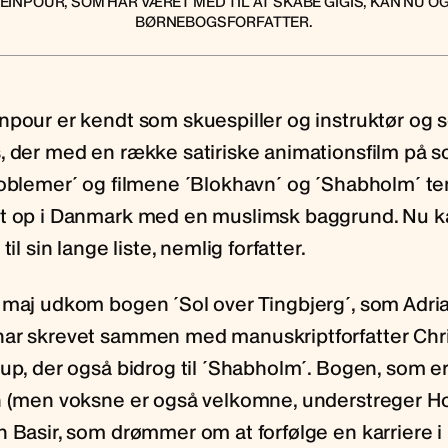
INPOUR, SOM HAR VÆRET MED TIL AT SKABE GIGIS, KAN NU O
BØRNEBOGSFORFATTER.
npour er kendt som skuespiller og instruktør og 
, der med en række satiriske animationsfilm på s
roblemer´ og filmene ´Blokhavn´ og ´Shabholm´ te
t op i Danmark med en muslimsk baggrund. Nu k
til sin lange liste, nemlig forfatter.
 maj udkom bogen ´Sol over Tingbjerg´, som Adri
ar skrevet sammen med manuskriptforfatter Chri
rup, der også bidrog til ´Shabholm´. Bogen, som e
n (men voksne er også velkomne, understreger Ho
n Basir, som drømmer om at forfølge en karriere i