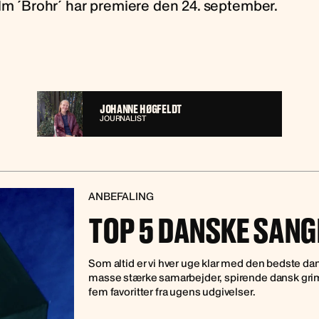
ilm ´Brohr´ har premiere den 24. september.
JOHANNE HØGFELDT
JOURNALIST
ANBEFALING
TOP 5 DANSKE SANGE
Som altid er vi hver uge klar med den bedste d
masse stærke samarbejder, spirende dansk grim
fem favoritter fra ugens udgivelser.