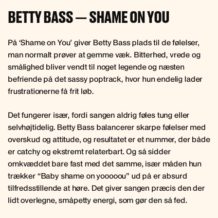
BETTY BASS — SHAME ON YOU
På ‘Shame on You’ giver Betty Bass plads til de følelser,
man normalt prøver at gemme væk. Bitterhed, vrede og
smålighed bliver vendt til noget legende og næsten
befriende på det sassy poptrack, hvor hun endelig lader
frustrationerne få frit løb.
Det fungerer især, fordi sangen aldrig føles tung eller
selvhøjtidelig. Betty Bass balancerer skarpe følelser med
overskud og attitude, og resultatet er et nummer, der både
er catchy og ekstremt relaterbart. Og så sidder
omkvæddet bare fast med det samme, især måden hun
trækker “Baby shame on yooooou” ud på er absurd
tilfredsstillende at høre. Det giver sangen præcis den der
lidt overlegne, småpetty energi, som gør den så fed.