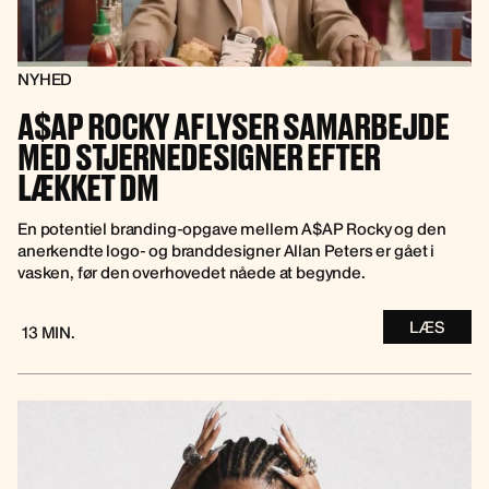
NYHED
A$AP ROCKY AFLYSER SAMARBEJDE
MED STJERNEDESIGNER EFTER
LÆKKET DM
En potentiel branding-opgave mellem A$AP Rocky og den
anerkendte logo- og branddesigner Allan Peters er gået i
vasken, før den overhovedet nåede at begynde.
LÆS
13 MIN.