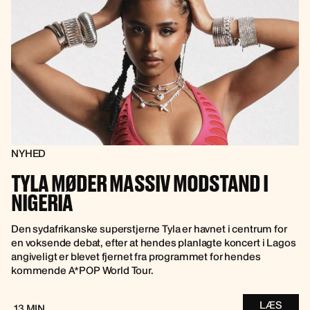
NYHED
TYLA MØDER MASSIV MODSTAND I
NIGERIA
Den sydafrikanske superstjerne Tyla er havnet i centrum for
en voksende debat, efter at hendes planlagte koncert i Lagos
angiveligt er blevet fjernet fra programmet for hendes
kommende A*POP World Tour.
LÆS
13 MIN.