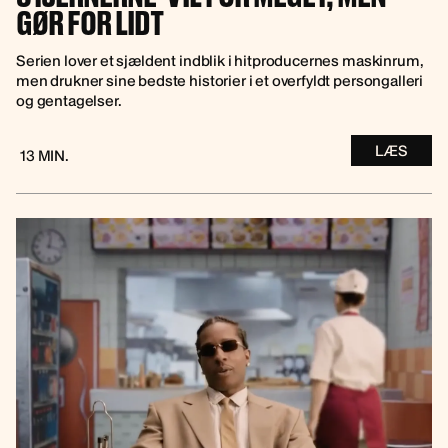
GØR FOR LIDT
Serien lover et sjældent indblik i hitproducernes maskinrum,
men drukner sine bedste historier i et overfyldt persongalleri
og gentagelser.
LÆS
13 MIN.