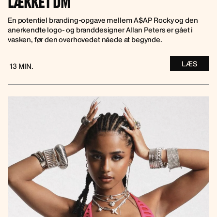
LÆKKET DM
En potentiel branding-opgave mellem A$AP Rocky og den
anerkendte logo- og branddesigner Allan Peters er gået i
vasken, før den overhovedet nåede at begynde.
LÆS
13 MIN.