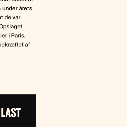
n under årets
t de var
 Opslaget
r i Paris.
bekræftet af
 LAST