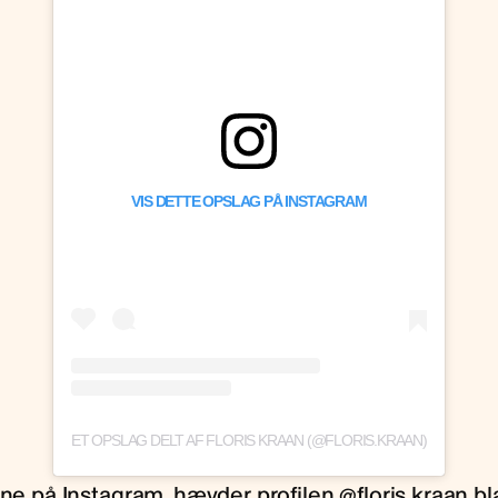
VIS DETTE OPSLAG PÅ INSTAGRAM
ET OPSLAG DELT AF FLORIS KRAAN (@FLORIS.KRAAN)
ene på Instagram, hævder profilen @floris.kraan bl