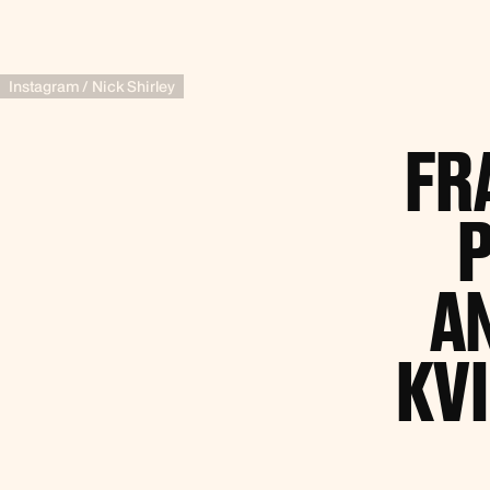
Instagram / Nick Shirley
FR
P
A
KV