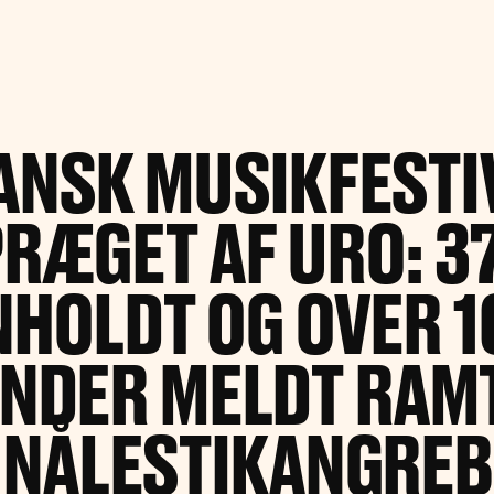
ANSK MUSIKFESTI
RÆGET AF URO: 3
NHOLDT OG OVER 1
INDER MELDT RAMT
NÅLESTIKANGREB