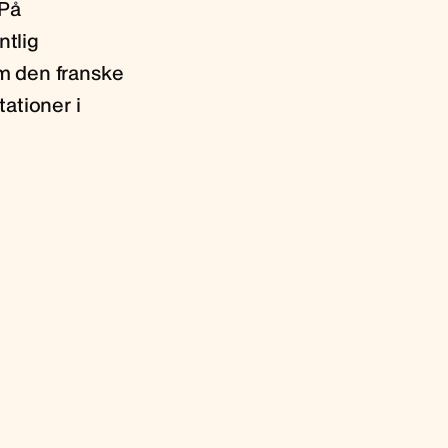
 På
tlig
 den franske
ationer i