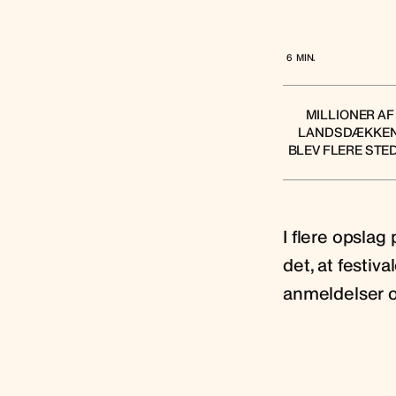
6
MIN.
MILLIONER AF
LANDSDÆKKENDE
BLEV FLERE STE
I flere opsla
det, at festiv
anmeldelser o