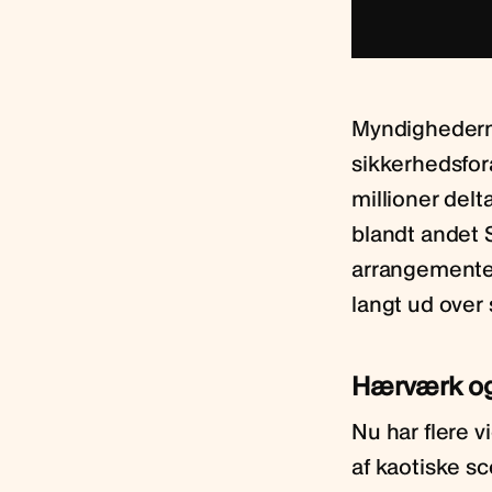
Myndighederne
sikkerhedsfor
millioner delt
blandt andet 
arrangementet
langt ud over 
Hærværk og
Nu har flere 
af kaotiske s