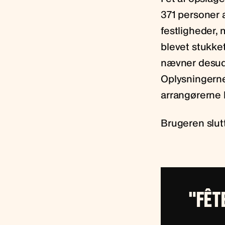
371 personer 
festligheder,
blevet stukke
nævner desuden
Oplysningerne
arrangørerne b
Brugeren slut
"FÊT