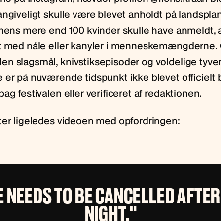
angiveligt skulle være blevet anholdt på landspla
 mens mere end 100 kvinder skulle have anmeldt, a
t med nåle eller kanyler i menneskemængderne.
 slagsmål, knivstiksepisoder og voldelige tyverie
 er på nuværende tidspunkt ikke blevet officielt 
ag festivalen eller verificeret af redaktionen.
ter ligeledes videoen med opfordringen:
E NEEDS TO BE CANCELLED AFTER
NIGHT."