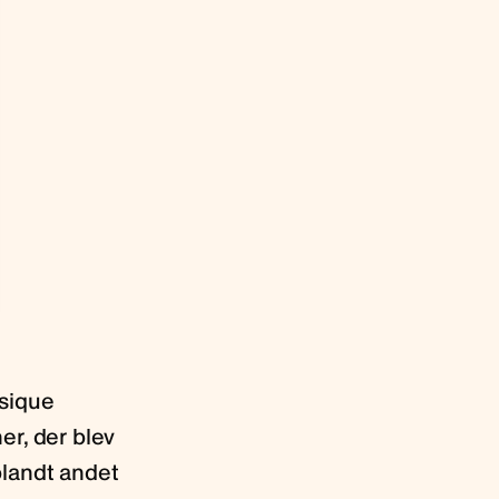
usique
er, der blev
blandt andet