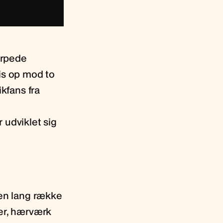
ærpede
is op mod to
ikfans fra
 udviklet sig
 en lang række
der, hærværk