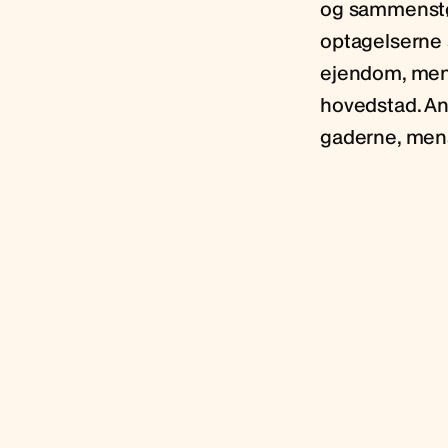
og sammenstød
optagelserne 
ejendom, men
hovedstad. An
gaderne, mens