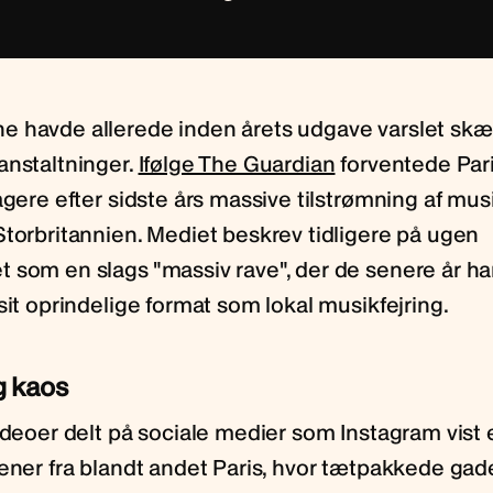
 havde allerede inden årets udgave varslet sk
anstaltninger.
Ifølge The Guardian
forventede Par
agere efter sidste års massive tilstrømning af mus
Storbritannien. Mediet beskrev tidligere på ugen
 som en slags "massiv rave", der de senere år har
sit oprindelige format som lokal musikfejring.
 kaos
videoer delt på sociale medier som Instagram vist
cener fra blandt andet Paris, hvor tætpakkede ga