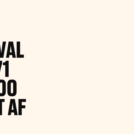
VAL
71
00
 AF