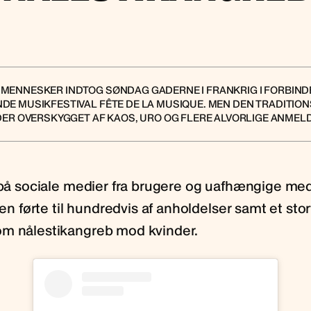
 MENNESKER INDTOG SØNDAG GADERNE I FRANKRIG I FORBIN
 MUSIKFESTIVAL FÊTE DE LA MUSIQUE. MEN DEN TRADITION
DER OVERSKYGGET AF KAOS, URO OG FLERE ALVORLIGE ANMEL
g på sociale medier fra brugere og uafhængige m
alen førte til hundredvis af anholdelser samt et stor
m nålestikangreb mod kvinder.