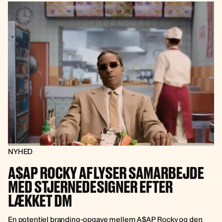
NYHED
A$AP ROCKY AFLYSER SAMARBEJDE
MED STJERNEDESIGNER EFTER
LÆKKET DM
En potentiel branding-opgave mellem A$AP Rocky og den