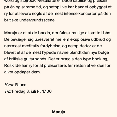
word og støjrock. Resultatet er både kaotisk og præcist
på én og samme tid, og netop live har bandet opbygget et
ry for at levere nogle af de mest intense koncerter på den
britiske undergrundsscene.
Maruja er et af de bands, der føles umulige at sætte i bås.
De bevæger sig ubesværet mellem eksplosive udbrud og
nærmest meditativ fordybelse, og netop derfor er de
blevet et af de mest hypede navne blandt den nye bølge
af britiske guitarbands. Det er præcis den type booking,
Roskilde har ry for at præsentere, før resten af verden for
alvor opdager dem.
Hvor:
Fauna
Tid:
Fredag 3. juli kl. 17.00
Maruja