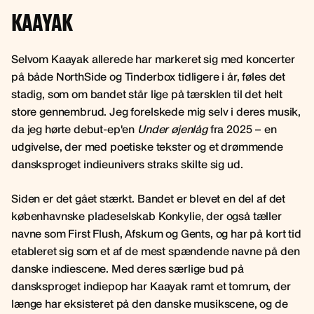
KAAYAK
Selvom Kaayak allerede har markeret sig med koncerter
på både NorthSide og Tinderbox tidligere i år, føles det
stadig, som om bandet står lige på tærsklen til det helt
store gennembrud. Jeg forelskede mig selv i deres musik,
da jeg hørte debut-ep'en
Under øjenlåg
fra 2025 – en
udgivelse, der med poetiske tekster og et drømmende
dansksproget indieunivers straks skilte sig ud.
Siden er det gået stærkt. Bandet er blevet en del af det
københavnske pladeselskab Konkylie, der også tæller
navne som First Flush, Afskum og Gents, og har på kort tid
etableret sig som et af de mest spændende navne på den
danske indiescene. Med deres særlige bud på
dansksproget indiepop har Kaayak ramt et tomrum, der
længe har eksisteret på den danske musikscene, og de