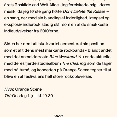
årets Roskilde end Wolf Alice. Jeg forelskede mig i deres
musik, da jeg første gang hørte
Don't Delete the Kisses
–
en sang, der med sin blanding af inderlighed, længsel og
eksplosiv indierock stadig står som en af de smukkeste
indieudgivelser fra 2010'erne.
Siden har den britiske kvartet cementeret sin position
som et af tidens mest markante rockbands - blandt andet
med det anmelderroste
Blue Weekend
. Nu er de aktuelle
med deres fjerde studiealbum
The Clearing
, som de tager
med på turné, og koncerten på Orange Scene tegner til at
blive en af festivalens helt store rockoplevelser.
Hvor:
Orange Scene
Tid:
Onsdag 1. juli kl. 19.30
Wolf