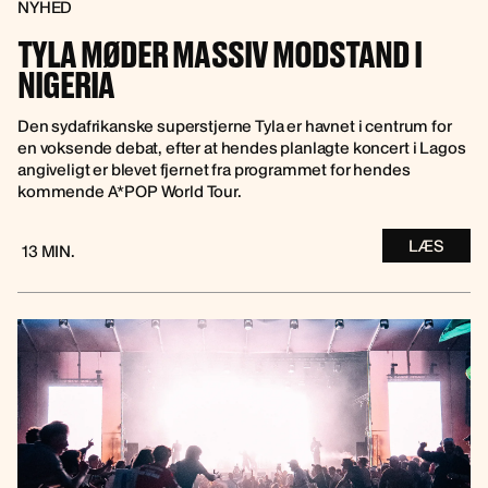
NYHED
TYLA MØDER MASSIV MODSTAND I
NIGERIA
Den sydafrikanske superstjerne Tyla er havnet i centrum for
en voksende debat, efter at hendes planlagte koncert i Lagos
angiveligt er blevet fjernet fra programmet for hendes
kommende A*POP World Tour.
LÆS
13 MIN.