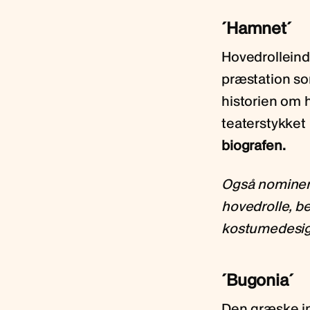
´Hamnet´
Hovedrolleind
præstation so
historien om h
teaterstykket
biografen.
Også nominere
hovedrolle, b
kostumedesign
´Bugonia´
Den græske in