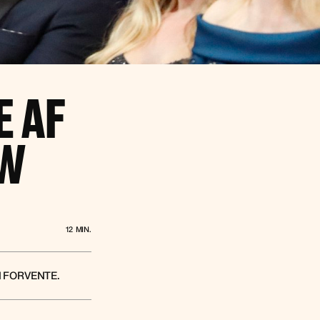
E AF
OW
12
MIN.
N FORVENTE.