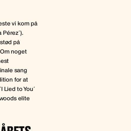
este vi kom på
 Pérez´).
nstød på
. Om noget
mest
ginale sang
tion for at
I Lied to You´
ywoods elite