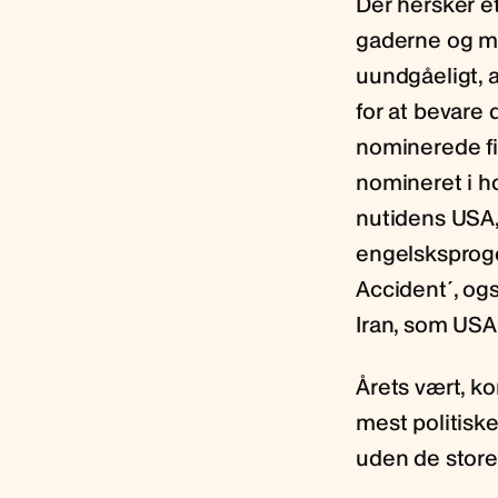
Der hersker e
gaderne og mi
uundgåeligt, a
for at bevare
nominerede fi
nomineret i h
nutidens USA, 
engelsksproge
Accident´, ogs
Iran, som USA
Årets vært, k
mest politiske
uden de store 