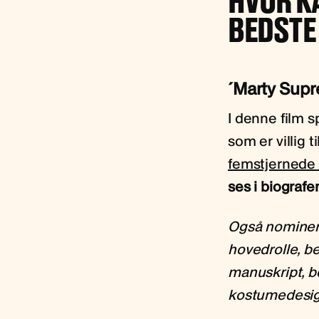
HVOR KA
BEDSTE
´Marty Sup
I denne film 
som er villig 
femstjernede
ses i biografe
Også nominere
hovedrolle, b
manuskript, b
kostumedesi