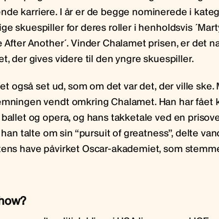
de karriere. I år er de begge nominerede i kateg
ge skuespiller for deres roller i henholdsvis ´Ma
e After Another´. Vinder Chalamet prisen, er det 
t, der gives videre til den yngre skuespiller.
 det også set ud, som om det var det, der ville ske
emningen vendt omkring Chalamet. Han har fået kr
 ballet og opera, og hans takketale ved en priso
r han talte om sin “pursuit of greatness”, delte v
gtens have påvirket Oscar-akademiet, som stemm
 show?