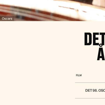
Oscars
DET
Å
FILM
DET 98. OS