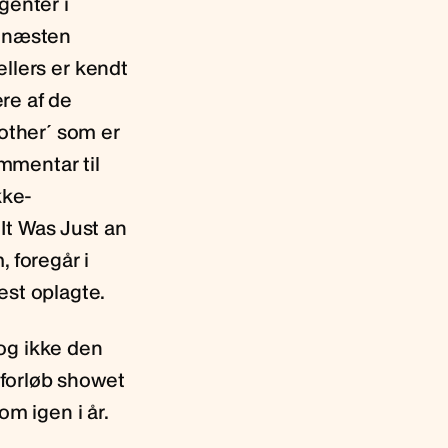
genter i
å næsten
ellers er kendt
re af de
nother´ som er
mmentar til
kke-
It Was Just an
 foregår i
est oplagte.
og ikke den
 forløb showet
om igen i år.