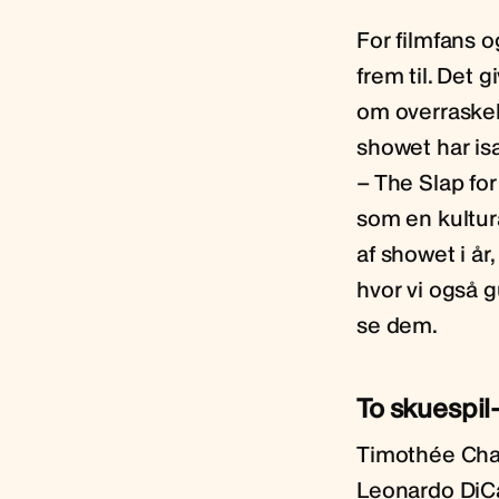
For filmfans o
frem til. Det g
om overraskel
showet har is
– The Slap for
som en kultura
af showet i år
hvor vi også g
se dem.
To skuespil
Timothée Chal
Leonardo DiCap