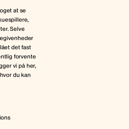
oget at se
kuespillere,
ter. Selve
 begivenheder
lået det fast
ntlig forvente
gger vi på her,
 hvor du kan
ions