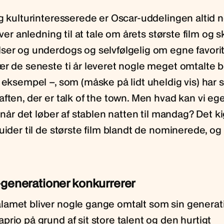
g kulturinteresserede er Oscar-uddelingen altid n
iver anledning til at tale om årets største film og s
ser og underdogs og selvfølgelig om egne favorit
ær de seneste ti år leveret nogle meget omtalte
 eksempel –, som (måske på lidt uheldig vis) har s
ften, der er talk of the town. Men hvad kan vi ege
, når det løber af stablen natten til mandag? Det ki
uider til de største film blandt de nominerede, og
-generationer konkurrerer
amet bliver nogle gange omtalt som sin generat
rio på grund af sit store talent og den hurtigt