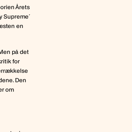
orien Årets
rty Supreme´
næsten en
. Men på det
itik for
verrækkelse
andene. Den
er om