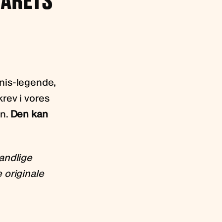
 ÅRETS
nis-legende,
krev i vores
en.
Den kan
andlige
 originale