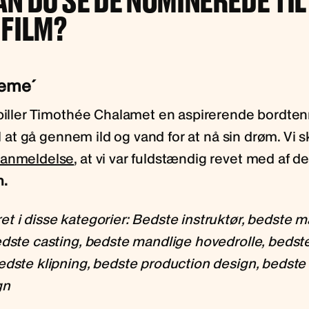
N DU SE DE NOMINEREDE TIL
 FILM?
reme´
spiller Timothée Chalamet en aspirerende bordten
til at gå gennem ild og vand for at nå sin drøm. Vi s
 anmeldelse
, at vi var fuldstændig revet med af d
n.
t i disse kategorier: Bedste instruktør, bedste m
edste casting, bedste mandlige hovedrolle, bedste
edste klipning, bedste production design, bedste
gn