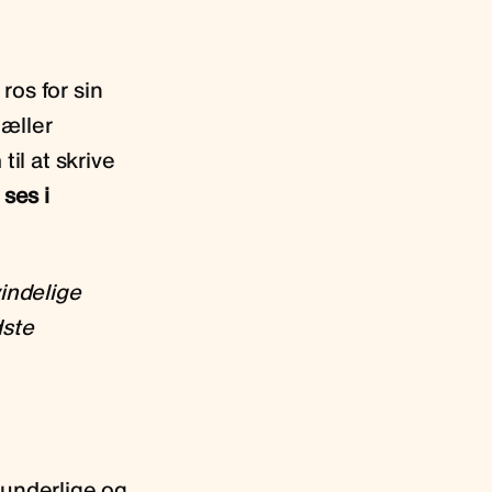
ros for sin
tæller
il at skrive
 ses i
vindelige
dste
 underlige og