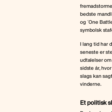
fremadstormen
bedste mandli
og ´One Battl
symbolsk stafe
I lang tid har
seneste er st
udtalelser om
sidste år, hvo
slags kan sa
vinderne.
Et politisk