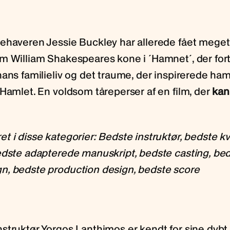
ehaveren Jessie Buckley har allerede fået meget 
m William Shakespeares kone i ´Hamnet´, der for
ans familieliv og det traume, der inspirerede ham t
 Hamlet. En voldsom tåreperser af en film, der
kan
t i disse kategorier: Bedste instruktør, bedste k
edste adapterede manuskript, bedste casting, be
, bedste production design, bedste score
struktør Yorgos Lanthimos er kendt for sine dybt