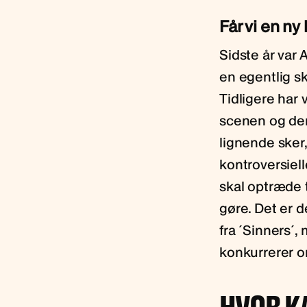
Får vi en ny
Sidste år var
en egentlig s
Tidligere har
scenen og den
lignende sker,
kontroversiell
skal optræde t
gøre. Det er d
fra ´Sinners´,
konkurrerer o