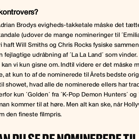
 kontrovers?
 Adrian Brodys evigheds-takketale måske det tætt
kandale (udover de mange nomineringer til ´Emilia
 vi haft Will Smiths og Chris Rocks fysiske samme
 fejlagtige udråbning af ´La La Land´ som vinder
 kan vi kun gisne om. Indtil videre er det måske 
e, at kun to af de nominerede til Årets bedste ori
il showet, hvad alle de nominerede ellers har tradi
erfor kun ´Golden´ fra ´K-Pop Demon Hunters´ og ´
 man kommer til at høre. Men alt kan ske, når Holl
m den fineste filmpris.