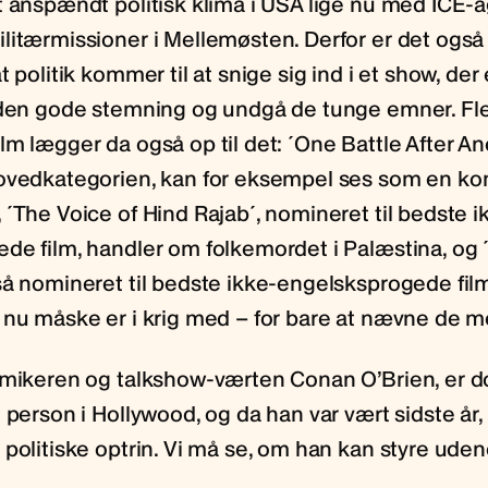
t anspændt politisk klima i USA lige nu med ICE-a
litærmissioner i Mellemøsten. Derfor er det ogs
t politik kommer til at snige sig ind i et show, der 
 den gode stemning og undgå de tunge emner. Fle
lm lægger da også op til det: ´One Battle After A
ovedkategorien, kan for eksempel ses som en ko
´The Voice of Hind Rajab´, nomineret til bedste i
de film, handler om folkemordet i Palæstina, og ´
å nomineret til bedste ikke-engelsksprogede film,
 nu måske er i krig med – for bare at nævne de m
omikeren og talkshow-værten Conan O’Brien, er d
 person i Hollywood, og da han var vært sidste år,
politiske optrin. Vi må se, om han kan styre uden