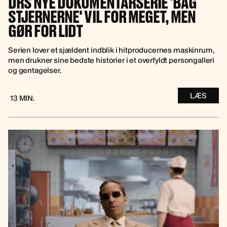
DRS NYE DOKUMENTARSERIE 'BAG
STJERNERNE' VIL FOR MEGET, MEN
GØR FOR LIDT
Serien lover et sjældent indblik i hitproducernes maskinrum,
men drukner sine bedste historier i et overfyldt persongalleri
og gentagelser.
LÆS
13 MIN.