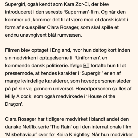
Supergirl, også kendt som Kara Zor-El, der blev
introduceret i den seneste ‘Superman’-film. Og når den
kommer ud, kommer det til at være med et dansk islæt i
form af skuespiller Clara Rosager, som skal spille et
endnu unavngivent blåt rumvæsen.
Filmen blev optaget i England, hvor hun deltog kort inden
sin medvirken i optagelserne til ‘Uniformen’, en
kommende dansk politiserie. Ifølge
BT
fortalte hun til et
pressemøde, at hendes karakter i ‘Supergirl’ er en af
mange kvindelige karakterer, som hovedpersonen støder
på på sin vej gennem universet. Hovedpersonen spilles af
Milly Alcock, som også medvirkede i ‘House of the
Dragon’.
Clara Rosager har tidligere medvirket i blandt andet den
danske Netflix-serie ‘The Rain’ og i den internationale film
‘Misbehaviour’ over for Keira Knightley. Når hun medvirker