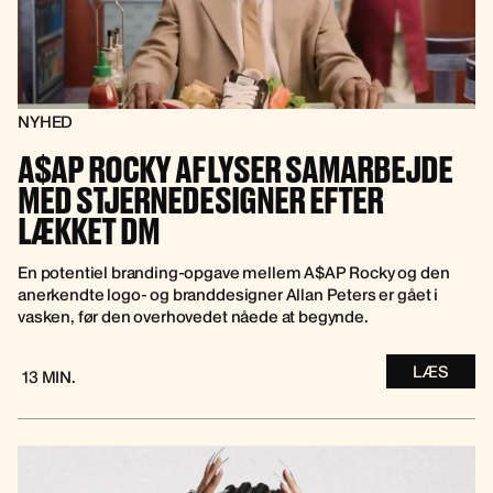
NYHED
A$AP ROCKY AFLYSER SAMARBEJDE
MED STJERNEDESIGNER EFTER
LÆKKET DM
En potentiel branding-opgave mellem A$AP Rocky og den
anerkendte logo- og branddesigner Allan Peters er gået i
vasken, før den overhovedet nåede at begynde.
LÆS
13 MIN.