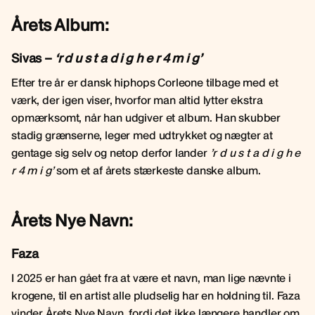
Årets Album:
Sivas –
‘r d u s t a d i g h e r 4 m i g’
Efter tre år er dansk hiphops Corleone tilbage med et
værk, der igen viser, hvorfor man altid lytter ekstra
opmærksomt, når han udgiver et album. Han skubber
stadig grænserne, leger med udtrykket og nægter at
gentage sig selv og netop derfor lander
’r d u s t a d i g h e
r 4 m i g’
som et af årets stærkeste danske album.
Årets Nye Navn:
Faza
I 2025 er han gået fra at være et navn, man lige nævnte i
krogene, til en artist alle pludselig har en holdning til. Faza
vinder Årets Nye Navn, fordi det ikke længere handler om,