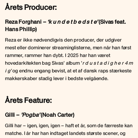
Årets Producer:
Reza Forghani –
‘k u n d e t b e d s t e’
(Sivas feat.
Hans Phillip)
Reza er ikke nødvendigvis den producer, der udgiver
mest eller dominerer streaminglisterne, men når han først
rammer, rammer han dybt. I 2025 har han været
hovedarkitekten bag Sivas’ album ’
r d u s t a d i g h e r 4 m
i g’
og endnu engang bevist, at et af dansk raps stærkeste
makkerskaber stadig lever i bedste velgående.
Årets Feature:
Gilli –
’Pogba’
(Noah Carter)
Gilli har – igen, igen, igen – haft et år, som de færreste kan
matche. I år har han indtaget landets største scener, og