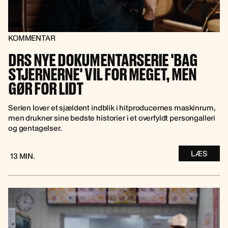
KOMMENTAR
DRS NYE DOKUMENTARSERIE 'BAG
STJERNERNE' VIL FOR MEGET, MEN
GØR FOR LIDT
Serien lover et sjældent indblik i hitproducernes maskinrum,
men drukner sine bedste historier i et overfyldt persongalleri
og gentagelser.
LÆS
13 MIN.