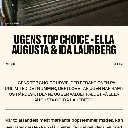
Presse the bank
UGENS TOP CHOICE - ELLA
AUGUSTA & IDA LAURBERG
MUSIK
4
MIN.
I UGENS TOP CHOICE UDVÆLGER REDAKTIONEN PÅ
UNLIMITED DET NUMMER, DER I LØBET AF UGEN HAR RAMT
OS HÅRDEST. I DENNE UGE ER VALGET FALDET PÅ ELLA
AUGUSTA OG IDA LAURBERG.
Når to af landets mest markante popstemmer mødes, kan
resultatet næsten kun slå gnister. Og det gør det i høj grad