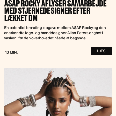
A$AP ROCKY AFLYSER SAMARBEJDE
MED STJERNEDESIGNER EFTER
LÆKKET DM
En potentiel branding-opgave mellem A$AP Rocky og den
anerkendte logo- og branddesigner Allan Peters er gået i
vasken, før den overhovedet nåede at begynde.
LÆS
13 MIN.