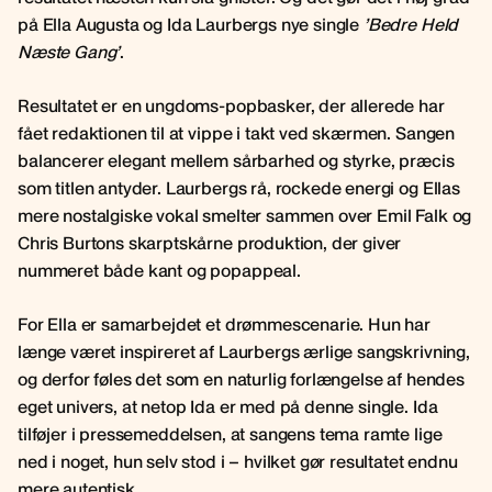
på Ella Augusta og Ida Laurbergs nye single
’Bedre Held
Næste Gang’
.
Resultatet er en ungdoms-popbasker, der allerede har
fået redaktionen til at vippe i takt ved skærmen. Sangen
balancerer elegant mellem sårbarhed og styrke, præcis
som titlen antyder. Laurbergs rå, rockede energi og Ellas
mere nostalgiske vokal smelter sammen over Emil Falk og
Chris Burtons skarptskårne produktion, der giver
nummeret både kant og popappeal.
For Ella er samarbejdet et drømmescenarie. Hun har
længe været inspireret af Laurbergs ærlige sangskrivning,
og derfor føles det som en naturlig forlængelse af hendes
eget univers, at netop Ida er med på denne single. Ida
tilføjer i pressemeddelsen, at sangens tema ramte lige
ned i noget, hun selv stod i – hvilket gør resultatet endnu
mere autentisk.