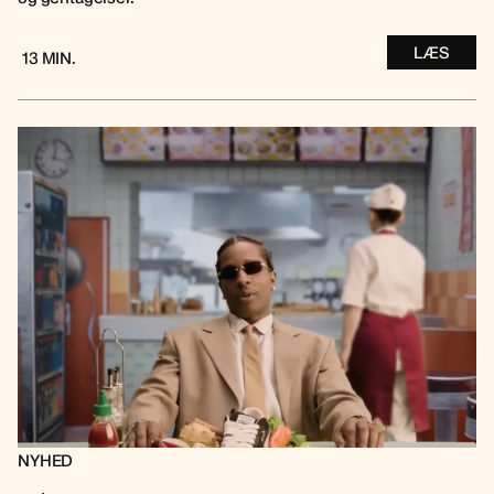
LÆS
13 MIN.
NYHED