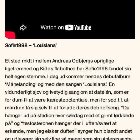
Sofie1998 – ‘Louisiana’
Et sted midt imellem Andreas Odbjergs oprigtige
ligefremhed og Kidds flabethed har Sofie1998 fundet sin
helt egen stemme. I dag udkommer hendes debutalbum
‘Månelanding’ og med den sangen ‘Louisiana’. En
vidunderligt sjov og tvetydig sang om at date én, som er
for dum til at være kærestepotentiale, men for sød til, at
man kan få sig selv til at forlade deres dobbeltseng. “Du
hænger ud på stadion hver søndag med et grimt tørklæde
på” og “testosteronen hænger der i luften/svært at
erkende, men jeg elsker duften” synger hun blandt andet
og udleverer sig selv lige så meget som sin uinteressante