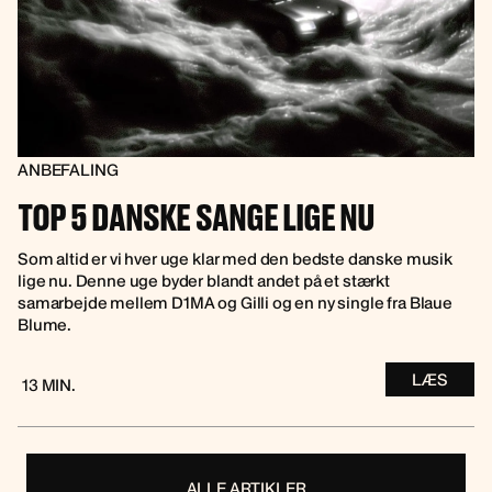
ANBEFALING
TOP 5 DANSKE SANGE LIGE NU
Som altid er vi hver uge klar med den bedste danske musik
lige nu. Denne uge byder blandt andet på et stærkt
samarbejde mellem D1MA og Gilli og en ny single fra Blaue
Blume.
LÆS
13 MIN.
ALLE ARTIKLER