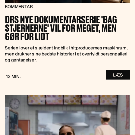
KOMMENTAR
DRS NYE DOKUMENTARSERIE 'BAG
STJERNERNE' VIL FOR MEGET, MEN
GØR FOR LIDT
Serien lover et sjældent indblik i hitproducernes maskinrum,
men drukner sine bedste historier i et overfyldt persongalleri
og gentagelser.
LÆS
13 MIN.