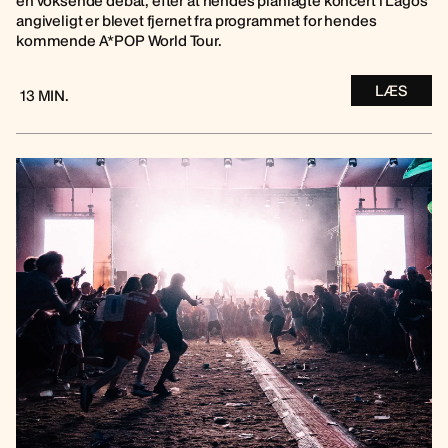
en voksende debat, efter at hendes planlagte koncert i Lagos
angiveligt er blevet fjernet fra programmet for hendes
kommende A*POP World Tour.
LÆS
13 MIN.