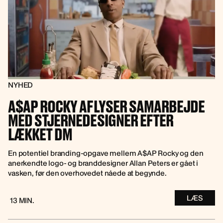
NYHED
A$AP ROCKY AFLYSER SAMARBEJDE
MED STJERNEDESIGNER EFTER
LÆKKET DM
En potentiel branding-opgave mellem A$AP Rocky og den
anerkendte logo- og branddesigner Allan Peters er gået i
vasken, før den overhovedet nåede at begynde.
LÆS
13 MIN.