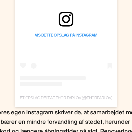
VIS DETTE OPSLAG PÅ INSTAGRAM
ET OPSLAG DELT AF THOR FARLOV (@THORFARLOV)
res egen Instagram skriver de, at samarbejdet m
ebærer en mindre forvandling af stedet, herunder 
ort og længere åbningstider på sigt. Renovering