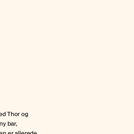
ed Thor og
ny bar,
en er allerede