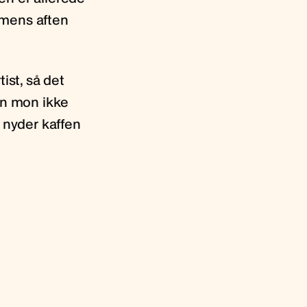
 mens aften
ist, så det
en mon ikke
 nyder kaffen