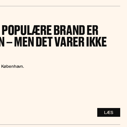
S POPULÆRE BRAND ER
 – MEN DET VARER IKKE
 i København.
LÆS