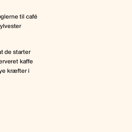
glerne til café
ylvester
t de starter
erveret kaffe
e kræfter i