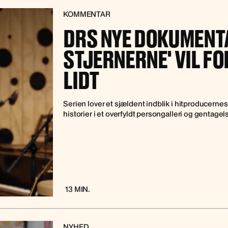
KOMMENTAR
DRS NYE DOKUMENT
STJERNERNE' VIL FO
LIDT
Serien lover et sjældent indblik i hitproducer
historier i et overfyldt persongalleri og gentagels
13 MIN.
NYHED