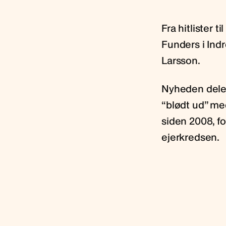
Fra hitlister 
Funders i Ind
Larsson.
Nyheden deler 
“blødt ud” me
siden 2008, f
ejerkredsen.