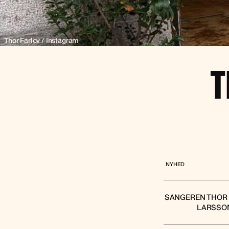
Thor Farlov / Instagram
T
NYHED
SANGEREN THOR F
LARSSON