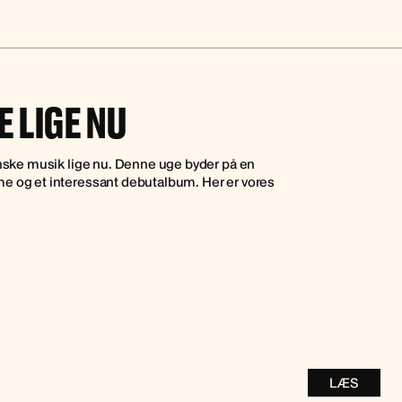
 LIGE NU
anske musik lige nu. Denne uge byder på en
e og et interessant debutalbum. Her er vores
LÆS