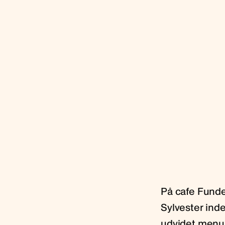
På cafe Funde
Sylvester ind
udvidet menuk