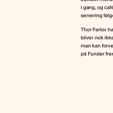
i gang, og ca
servering følg
Thor Farlov ha
bliver nok ik
man kan forven
på Funder fre