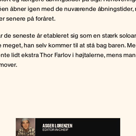
féen åbner igen med de nuværende åbningstider,
er senere på foråret.
r de seneste år etableret sig som en stærk soloart
ke meget, han selv kommer til at stå bag baren. M
te lidt ekstra Thor Farlov i højtalerne, mens man
mover.
ASGER LORENZEN
EDITOR IN CHEIF