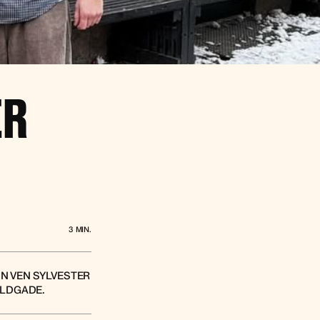
ER
3
MIN.
IN VEN SYLVESTER
OLDGADE.