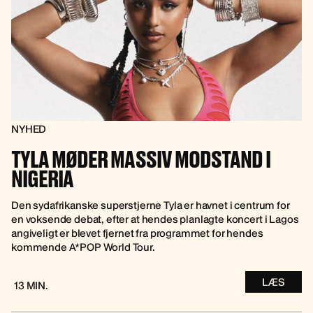
NYHED
TYLA MØDER MASSIV MODSTAND I
NIGERIA
Den sydafrikanske superstjerne Tyla er havnet i centrum for
en voksende debat, efter at hendes planlagte koncert i Lagos
angiveligt er blevet fjernet fra programmet for hendes
kommende A*POP World Tour.
LÆS
13 MIN.