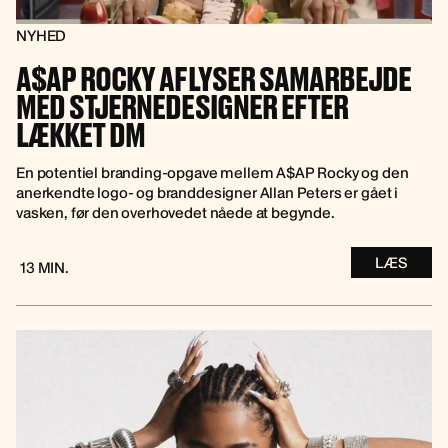
NYHED
A$AP ROCKY AFLYSER SAMARBEJDE
MED STJERNEDESIGNER EFTER
LÆKKET DM
En potentiel branding-opgave mellem A$AP Rocky og den
anerkendte logo- og branddesigner Allan Peters er gået i
vasken, før den overhovedet nåede at begynde.
LÆS
13 MIN.