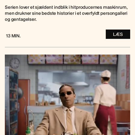
Serien lover et sjældent indblik i hitproducernes maskinrum,
men drukner sine bedste historier i et overfyldt persongalleri
og gentagelser.
LÆS
13 MIN.