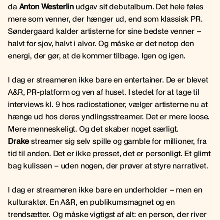
da
Anton Westerlin
udgav sit debutalbum. Det hele føles
mere som venner, der hænger ud, end som klassisk PR.
Søndergaard kalder artisterne for sine bedste venner –
halvt for sjov, halvt i alvor. Og måske er det netop den
energi, der gør, at de kommer tilbage. Igen og igen.
I dag er streameren ikke bare en entertainer. De er blevet
A&R, PR-platform og ven af huset. I stedet for at tage til
interviews kl. 9 hos radiostationer, vælger artisterne nu at
hænge ud hos deres yndlingsstreamer. Det er mere loose.
Mere menneskeligt. Og det skaber noget særligt.
Drake
streamer sig selv spille og gamble for millioner, fra
tid til anden. Det er ikke presset, det er personligt. Et glimt
bag kulissen – uden nogen, der prøver at styre narrativet.
I dag er streameren ikke bare en underholder – men en
kulturaktør. En A&R, en publikumsmagnet og en
trendsætter. Og måske vigtigst af alt: en person, der river