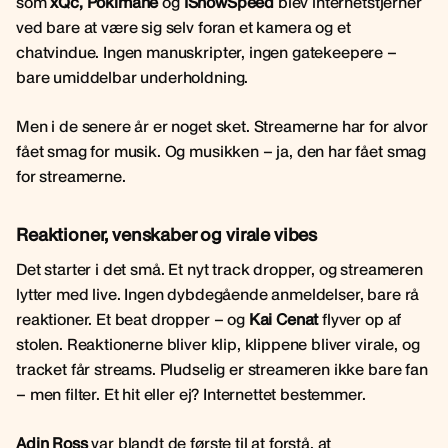
som
xQc, Pokimane
og
IShowSpeed
blev internetstjerner
ved bare at være sig selv foran et kamera og et
chatvindue. Ingen manuskripter, ingen gatekeepere –
bare umiddelbar underholdning.
Men i de senere år er noget sket. Streamerne har for alvor
fået smag for musik. Og musikken – ja, den har fået smag
for streamerne.
Reaktioner, venskaber og virale vibes
Det starter i det små. Et nyt track dropper, og streameren
lytter med live. Ingen dybdegående anmeldelser, bare rå
reaktioner. Et beat dropper – og
Kai Cenat
flyver op af
stolen. Reaktionerne bliver klip, klippene bliver virale, og
tracket får streams. Pludselig er streameren ikke bare fan
– men filter. Et hit eller ej? Internettet bestemmer.
Adin Ross
var blandt de første til at forstå, at