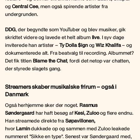
og
Central Cee
, men også spirende artister fra
undergrunden.
DDG
, der begyndte som YouTuber og blev musiker, gik
skridtet videre og lavede et helt album
live
. I syv dage
inviterede han artister –
Ty Dolla $ign
og
Wiz Khalifa
– og
dokumenterede alt. Fra beatvalg til recording. Albummet?
Det fik titlen
Blame the Chat
, fordi det netop var chatten,
der styrede slagets gang.
Streamers skaber musikalske frirum – også i
Danmark
Også herhjemme sker der noget.
Rasmus
Søndergaard
har haft besøg af
Kesi, Zuloo
og flere endnu.
Han streamede direkte fra
Søpavillonen,
hvor
Lamin
dukkede op og sammen med Zuloo leakede
nummeret "Sikke en type". Senest var Søndergaard med,