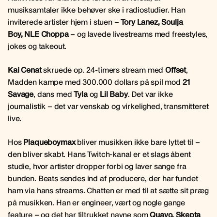
musiksamtaler ikke behøver ske i radiostudier. Han
inviterede artister hjem i stuen –
Tory Lanez, Soulja
Boy, NLE Choppa
– og lavede livestreams med freestyles,
jokes og takeout.
Kai Cenat
skruede op. 24-timers stream med
Offset
,
Madden kampe med 300.000 dollars på spil mod
21
Savage
, dans med
Tyla
og
Lil Baby
. Det var ikke
journalistik – det var venskab og virkelighed, transmitteret
live.
Hos
Plaqueboymax
bliver musikken ikke bare lyttet til –
den bliver skabt. Hans Twitch-kanal er et slags åbent
studie, hvor artister dropper forbi og laver sange fra
bunden. Beats sendes ind af producere, der har fundet
ham via hans streams. Chatten er med til at sætte sit præg
på musikken. Han er engineer, vært og nogle gange
feature – og det har tiltrukket navne som
Quavo, Skepta