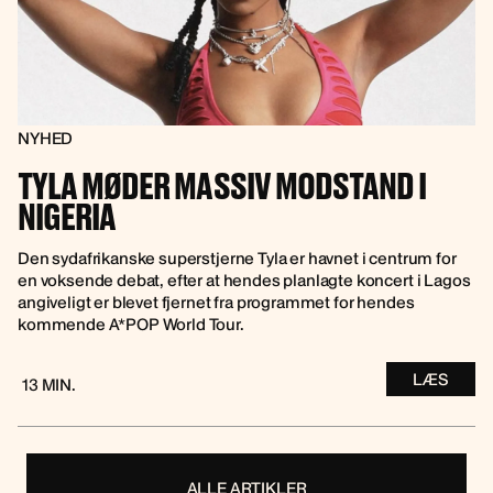
NYHED
TYLA MØDER MASSIV MODSTAND I
NIGERIA
Den sydafrikanske superstjerne Tyla er havnet i centrum for
en voksende debat, efter at hendes planlagte koncert i Lagos
angiveligt er blevet fjernet fra programmet for hendes
kommende A*POP World Tour.
LÆS
13 MIN.
ALLE ARTIKLER