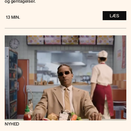
og gentagelser.
LÆS
13 MIN.
NYHED