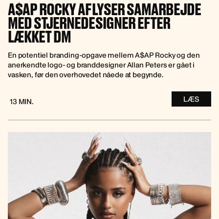
A$AP ROCKY AFLYSER SAMARBEJDE
MED STJERNEDESIGNER EFTER
LÆKKET DM
En potentiel branding-opgave mellem A$AP Rocky og den
anerkendte logo- og branddesigner Allan Peters er gået i
vasken, før den overhovedet nåede at begynde.
LÆS
13 MIN.