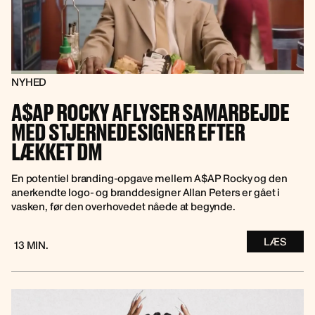
NYHED
A$AP ROCKY AFLYSER SAMARBEJDE
MED STJERNEDESIGNER EFTER
LÆKKET DM
En potentiel branding-opgave mellem A$AP Rocky og den
anerkendte logo- og branddesigner Allan Peters er gået i
vasken, før den overhovedet nåede at begynde.
LÆS
13 MIN.