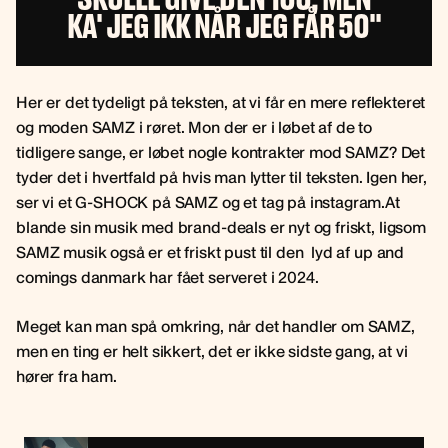
KA' JEG IKK NÅR JEG FÅR 50''
Her er det tydeligt på teksten, at vi får en mere reflekteret
og moden SAMZ i røret. Mon der er i løbet af de to
tidligere sange, er løbet nogle kontrakter mod SAMZ? Det
tyder det i hvertfald på hvis man lytter til teksten. Igen her,
ser vi et G-SHOCK på SAMZ og et tag på instagram.At
blande sin musik med brand-deals er nyt og friskt, ligsom
SAMZ musik også er et friskt pust til den lyd af up and
comings danmark har fået serveret i 2024.
Meget kan man spå omkring, når det handler om SAMZ,
men en ting er helt sikkert, det er ikke sidste gang, at vi
hører fra ham.