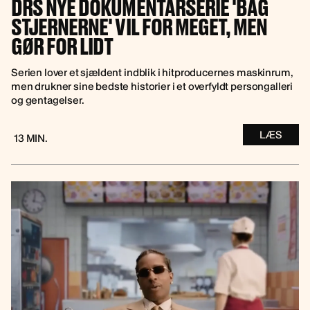
DRS NYE DOKUMENTARSERIE 'BAG
STJERNERNE' VIL FOR MEGET, MEN
GØR FOR LIDT
Serien lover et sjældent indblik i hitproducernes maskinrum,
men drukner sine bedste historier i et overfyldt persongalleri
og gentagelser.
LÆS
13 MIN.