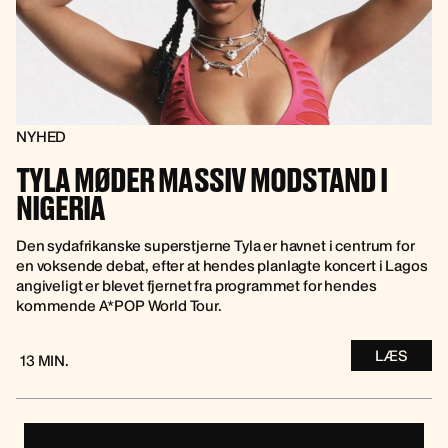
NYHED
TYLA MØDER MASSIV MODSTAND I
NIGERIA
Den sydafrikanske superstjerne Tyla er havnet i centrum for
en voksende debat, efter at hendes planlagte koncert i Lagos
angiveligt er blevet fjernet fra programmet for hendes
kommende A*POP World Tour.
LÆS
13 MIN.