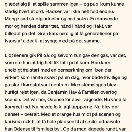
glædet sig til at spille sammen igen – og publikum kunne
stadig hvert et ord. Pladsen var ikke helt fuld endnu.
Mange sad stadig udenfor og nød solen. En dansende
mor og hendes datter tæt, hånd i hånd og i takt, var
billedet på det, Grøn kan: nemlig at få generationer på
tværs af alder til at synge med på det samme.
Lidt senere gik Pil på, og selvom hun gav den gas, var det,
som om hun aldrig helt fik fat i publikum. Hun kom
uheldigt fra start med en bemærkning om “ben der
virker”, som ramte skævt på en dag, hvor både frivillige og
gæster i kørestol var i centrum. Men stemningen blev
hurtigt rejst igen, da Benjamin Hav & Familien overtog
scenen. Det var her, Odense for alvor vågnede. Nu var alle
kommet ind. Nu havde folk lagt tæpperne. Nu blev der
danset – overalt. Med et orange hus midt på scenen og
karisma nok til at få hele pladsen til at smile, udnævnte
han Odense til “smilets by”. Og da man kiggede rundt, var