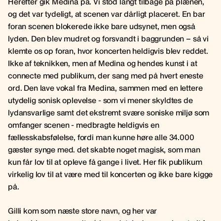
Herefter gik Medina på. Vi stod langt tilbage på plænen,
og det var tydeligt, at scenen var dårligt placeret. En bar
foran scenen blokerede ikke bare udsynet, men også
lyden. Den blev mudret og forsvandt i baggrunden – så vi
klemte os op foran, hvor koncerten heldigvis blev reddet.
Ikke af teknikken, men af Medina og hendes kunst i at
connecte med publikum, der sang med på hvert eneste
ord. Den lave vokal fra Medina, sammen med en lettere
utydelig sonisk oplevelse - som vi mener skyldtes de
lydansvarlige samt det ekstremt svære soniske miljø som
omfanger scenen - medbragte heldigvis en
fællesskabsfølelse, fordi man kunne høre alle 34.000
gæster synge med. det skabte noget magisk, som man
kun får lov til at opleve få gange i livet. Her fik publikum
virkelig lov til at være med til koncerten og ikke bare kigge
på.
Gilli kom som næste store navn, og her var