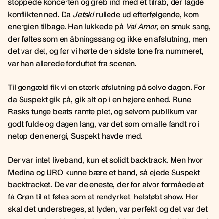
stoppede koncerten og greb ind med et tilråb, der lagde
konflikten ned. Da
Jetski
rullede ud efterfølgende, kom
energien tilbage. Han lukkede på
Vai Amor
, en smuk sang,
der føltes som en åbningssang og ikke en afslutning, men
det var det, og før vi hørte den sidste tone fra nummeret,
var han allerede forduftet fra scenen.
Til gengæld fik vi en stærk afslutning på selve dagen. For
da Suspekt gik på, gik alt op i en højere enhed. Rune
Rasks tunge beats ramte plet, og selvom publikum var
godt fulde og dagen lang, var det som om alle fandt ro i
netop den energi, Suspekt havde med.
Der var intet liveband, kun et solidt backtrack. Men hvor
Medina og URO kunne bære et band, så ejede Suspekt
backtracket. De var de eneste, der for alvor formåede at
få Grøn til at føles som et rendyrket, helstøbt show. Her
skal det understreges, at lyden, var perfekt og det var det