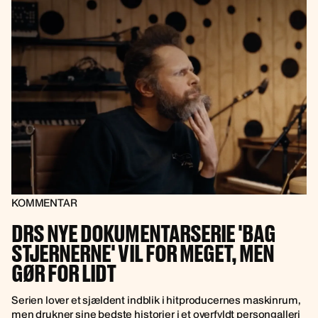
KOMMENTAR
DRS NYE DOKUMENTARSERIE 'BAG
STJERNERNE' VIL FOR MEGET, MEN
GØR FOR LIDT
Serien lover et sjældent indblik i hitproducernes maskinrum,
men drukner sine bedste historier i et overfyldt persongalleri