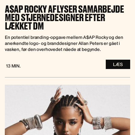
A$AP ROCKY AFLYSER SAMARBEJDE
MED STJERNEDESIGNER EFTER
LÆKKET DM
En potentiel branding-opgave mellem A$AP Rocky og den
anerkendte logo- og branddesigner Allan Peters er gået i
vasken, før den overhovedet nåede at begynde.
LÆS
13 MIN.