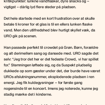
kritikpunkter: lunkne vandflasker, dyre snacks og –
vigtigst – dårlig lyd flere steder på pladsen.
Det hele startede med en kort frustration over at skulle
betale ti kroner for et glas is til en ellers lunken flaske
vand. Men den utilfredshed blev hurtigt skyllet væk, da
URO gik på scenen.
Han passede perfekt til crowdet på Grøn. Børn, forældre
og alt derimellem sang og dansede med. URO sagde det
selv: “Jeg tror det her er det fedeste Crowd, vi har spillet
for.” Stemningen løftede sig, og da Suspekt pludselig
dukkede op som gæster under det, der burde have været
UROs afslutningsnummer, eksploderede pladsen i ren
energi. Jeg fik kuldegysninger – for første gang
nogensinde til en koncert. Imens jeg noterede, kunne jeg
stadig mærke det i kinderne.