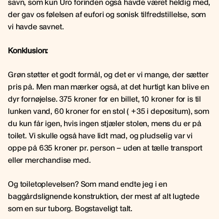
savn, som kun Uro forinden også havde været heldig med,
der gav os følelsen af eufori og sonisk tilfredstillelse, som
vi havde savnet.
Konklusion:
Grøn støtter et godt formål, og det er vi mange, der sætter
pris på. Men man mærker også, at det hurtigt kan blive en
dyr fornøjelse. 375 kroner for en billet, 10 kroner for is til
lunken vand, 60 kroner for en stol ( +35 i depositum), som
du kun får igen, hvis ingen stjæler stolen, mens du er på
toilet. Vi skulle også have lidt mad, og pludselig var vi
oppe på 635 kroner pr. person – uden at tælle transport
eller merchandise med.
Og toiletoplevelsen? Som mand endte jeg i en
baggårdslignende konstruktion, der mest af alt lugtede
som en sur tuborg. Bogstaveligt talt.