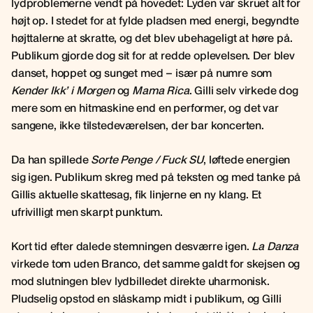
lydproblemerne vendt på hovedet: Lyden var skruet alt for
højt op. I stedet for at fylde pladsen med energi, begyndte
højttalerne at skratte, og det blev ubehageligt at høre på.
Publikum gjorde dog sit for at redde oplevelsen. Der blev
danset, hoppet og sunget med – især på numre som
Kender Ikk’ i Morgen
og
Mama Rica
. Gilli selv virkede dog
mere som en hitmaskine end en performer, og det var
sangene, ikke tilstedeværelsen, der bar koncerten.
Da han spillede
Sorte Penge / Fuck SU
, løftede energien
sig igen. Publikum skreg med på teksten og med tanke på
Gillis aktuelle skattesag, fik linjerne en ny klang. Et
ufrivilligt men skarpt punktum.
Kort tid efter dalede stemningen desværre igen.
La Danza
virkede tom uden Branco, det samme galdt for skejsen og
mod slutningen blev lydbilledet direkte uharmonisk.
Pludselig opstod en slåskamp midt i publikum, og Gilli