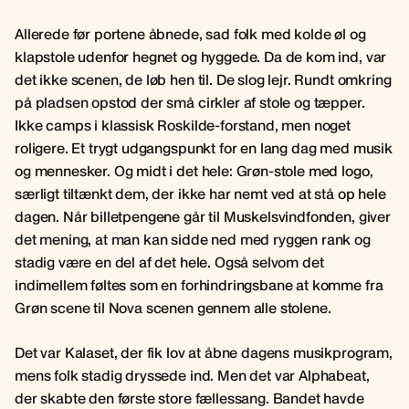
Allerede før portene åbnede, sad folk med kolde øl og
klapstole udenfor hegnet og hyggede. Da de kom ind, var
det ikke scenen, de løb hen til. De slog lejr. Rundt omkring
på pladsen opstod der små cirkler af stole og tæpper.
Ikke camps i klassisk Roskilde-forstand, men noget
roligere. Et trygt udgangspunkt for en lang dag med musik
og mennesker. Og midt i det hele: Grøn-stole med logo,
særligt tiltænkt dem, der ikke har nemt ved at stå op hele
dagen. Når billetpengene går til Muskelsvindfonden, giver
det mening, at man kan sidde ned med ryggen rank og
stadig være en del af det hele. Også selvom det
indimellem føltes som en forhindringsbane at komme fra
Grøn scene til Nova scenen gennem alle stolene.
Det var Kalaset, der fik lov at åbne dagens musikprogram,
mens folk stadig dryssede ind. Men det var Alphabeat,
der skabte den første store fællessang. Bandet havde