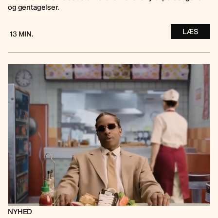
og gentagelser.
LÆS
13 MIN.
NYHED