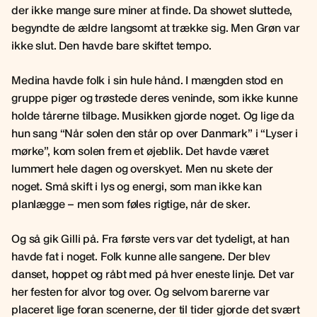
der ikke mange sure miner at finde. Da showet sluttede,
begyndte de ældre langsomt at trække sig. Men Grøn var
ikke slut. Den havde bare skiftet tempo.
Medina havde folk i sin hule hånd. I mængden stod en
gruppe piger og trøstede deres veninde, som ikke kunne
holde tårerne tilbage. Musikken gjorde noget. Og lige da
hun sang “Når solen den står op over Danmark” i “Lyser i
mørke”, kom solen frem et øjeblik. Det havde været
lummert hele dagen og overskyet. Men nu skete der
noget. Små skift i lys og energi, som man ikke kan
planlægge – men som føles rigtige, når de sker.
Og så gik Gilli på. Fra første vers var det tydeligt, at han
havde fat i noget. Folk kunne alle sangene. Der blev
danset, hoppet og råbt med på hver eneste linje. Det var
her festen for alvor tog over. Og selvom barerne var
placeret lige foran scenerne, der til tider gjorde det svært