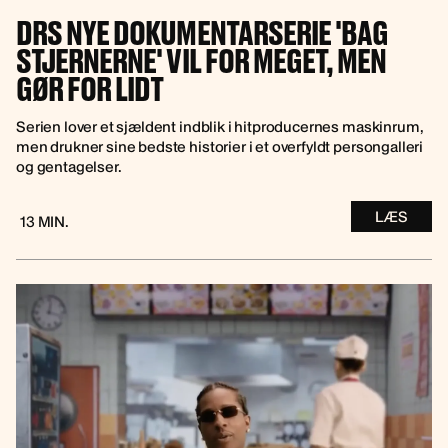
DRS NYE DOKUMENTARSERIE 'BAG
STJERNERNE' VIL FOR MEGET, MEN
GØR FOR LIDT
Serien lover et sjældent indblik i hitproducernes maskinrum,
men drukner sine bedste historier i et overfyldt persongalleri
og gentagelser.
LÆS
13 MIN.