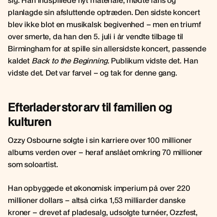
sig. Han indspillede nyt materiale, mødte fans og
planlagde sin afsluttende optræden. Den sidste koncert
blev ikke blot en musikalsk begivenhed – men en triumf
over smerte, da han den 5. juli i år vendte tilbage til
Birmingham for at spille sin allersidste koncert, passende
kaldet
Back to the Beginning
. Publikum vidste det. Han
vidste det. Det var farvel – og tak for denne gang.
Efterlader stor arv til familien og
kulturen
Ozzy Osbourne solgte i sin karriere over 100 millioner
albums verden over – heraf anslået omkring 70 millioner
som soloartist.
Han opbyggede et økonomisk imperium på over 220
millioner dollars – altså cirka 1,53 milliarder danske
kroner – drevet af pladesalg, udsolgte turnéer, Ozzfest,