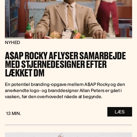
NYHED
A$AP ROCKY AFLYSER SAMARBEJDE
MED STJERNEDESIGNER EFTER
LÆKKET DM
En potentiel branding-opgave mellem A$AP Rocky og den
anerkendte logo- og branddesigner Allan Peters er gået i
vasken, før den overhovedet nåede at begynde.
LÆS
13 MIN.