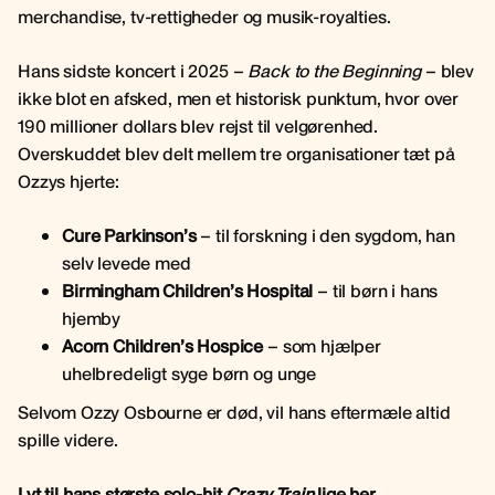
merchandise, tv-rettigheder og musik-royalties.
Hans sidste koncert i 2025 –
Back to the Beginning
– blev
ikke blot en afsked, men et historisk punktum, hvor over
190 millioner dollars blev rejst til velgørenhed.
Overskuddet blev delt mellem tre organisationer tæt på
Ozzys hjerte:
Cure Parkinson’s
– til forskning i den sygdom, han
selv levede med
Birmingham Children’s Hospital
– til børn i hans
hjemby
Acorn Children’s Hospice
– som hjælper
uhelbredeligt syge børn og unge
Selvom Ozzy Osbourne er død, vil hans eftermæle altid
spille videre.
Lyt til hans største solo-hit
Crazy Train
lige her.