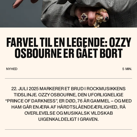
FARVEL TIL EN LEGENDE: OZZY
OSBOURNE ER GÅET BORT
NYHED
5
MIN.
22. JULI 2025 MARKERER ET BRUD I ROCKMUSIKKENS
TIDSLINJE. OZZY OSBOURNE, DEN UFORLIGNELIGE
“PRINCE OF DARKNESS”, ER DØD, 76 ÅR GAMMEL – OG MED
HAM GÅR EN ÆRA AF HÅRDTSLÅENDE ÆRLIGHED, RÅ
OVERLEVELSE OG MUSIKALSK VILDSKAB
UIGENKALDELIGT I GRAVEN.