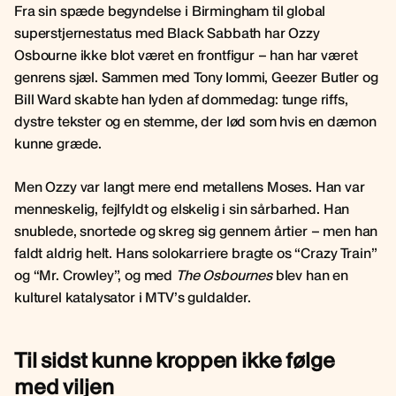
Fra sin spæde begyndelse i Birmingham til global
superstjernestatus med Black Sabbath har Ozzy
Osbourne ikke blot været en frontfigur – han har været
genrens sjæl. Sammen med Tony Iommi, Geezer Butler og
Bill Ward skabte han lyden af dommedag: tunge riffs,
dystre tekster og en stemme, der lød som hvis en dæmon
kunne græde.
Men Ozzy var langt mere end metallens Moses. Han var
menneskelig, fejlfyldt og elskelig i sin sårbarhed. Han
snublede, snortede og skreg sig gennem årtier – men han
faldt aldrig helt. Hans solokarriere bragte os “Crazy Train”
og “Mr. Crowley”, og med
The Osbournes
blev han en
kulturel katalysator i MTV’s guldalder.
Til sidst kunne kroppen ikke følge
med viljen