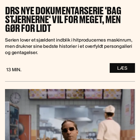
DRS NYE DOKUMENTARSERIE 'BAG
STJERNERNE' VIL FOR MEGET, MEN
GØR FOR LIDT
Serien lover et sjældent indblik i hitproducernes maskinrum,
men drukner sine bedste historier i et overfyldt persongalleri
og gentagelser.
LÆS
13 MIN.