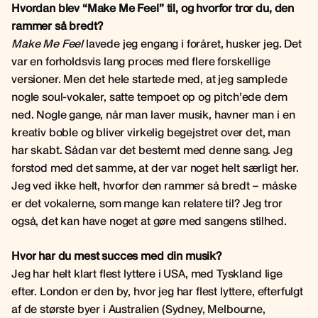
Hvordan blev “Make Me Feel” til, og hvorfor tror du, den
rammer så bredt?
Make Me Feel
lavede jeg engang i foråret, husker jeg. Det
var en forholdsvis lang proces med flere forskellige
versioner. Men det hele startede med, at jeg samplede
nogle soul-vokaler, satte tempoet op og pitch’ede dem
ned. Nogle gange, når man laver musik, havner man i en
kreativ boble og bliver virkelig begejstret over det, man
har skabt. Sådan var det bestemt med denne sang. Jeg
forstod med det samme, at der var noget helt særligt her.
Jeg ved ikke helt, hvorfor den rammer så bredt – måske
er det vokalerne, som mange kan relatere til? Jeg tror
også, det kan have noget at gøre med sangens stilhed.
Hvor har du mest succes med din musik?
Jeg har helt klart flest lyttere i USA, med Tyskland lige
efter. London er den by, hvor jeg har flest lyttere, efterfulgt
af de største byer i Australien (Sydney, Melbourne,