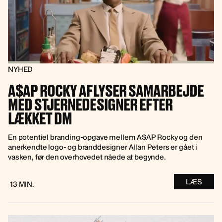
NYHED
A$AP ROCKY AFLYSER SAMARBEJDE
MED STJERNEDESIGNER EFTER
LÆKKET DM
En potentiel branding-opgave mellem A$AP Rocky og den
anerkendte logo- og branddesigner Allan Peters er gået i
vasken, før den overhovedet nåede at begynde.
LÆS
13 MIN.