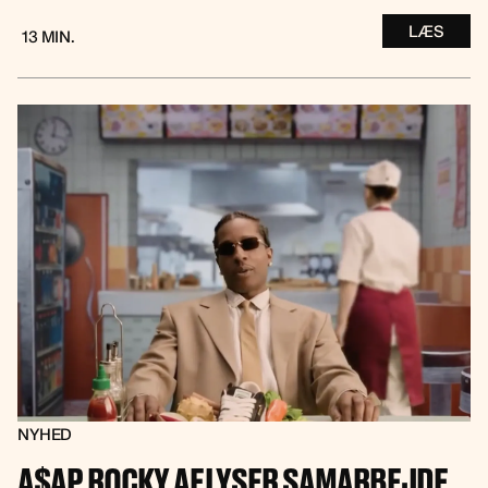
LÆS
13 MIN.
NYHED
A$AP ROCKY AFLYSER SAMARBEJDE