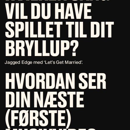
VIL DU HAVE
SPILLET TIL DIT
BRYLLUP?
Jagged Edge med ‘Let’s Get Married’.
HVORDAN SER
DIN NÆSTE
(FØRSTE)