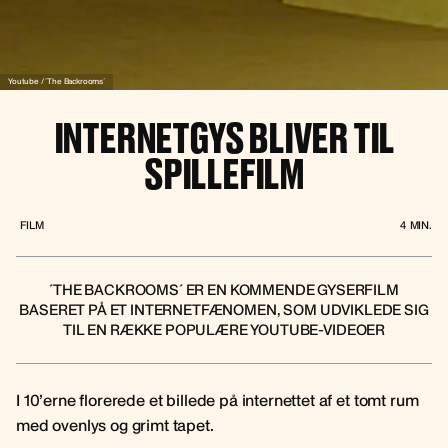
Youtube / ´The Backrooms´
INTERNETGYS BLIVER TIL
SPILLEFILM
FILM
4
MIN.
´THE BACKROOMS´ ER EN KOMMENDE GYSERFILM
BASERET PÅ ET INTERNETFÆNOMEN, SOM UDVIKLEDE SIG
TIL EN RÆKKE POPULÆRE YOUTUBE-VIDEOER
I 10’erne florerede et billede på internettet af et tomt rum
med ovenlys og grimt tapet.