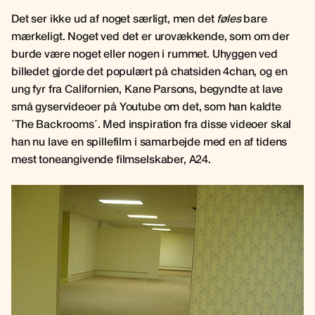
Det ser ikke ud af noget særligt, men det
føles
bare
mærkeligt. Noget ved det er urovækkende, som om der
burde være noget eller nogen i rummet. Uhyggen ved
billedet gjorde det populært på chatsiden 4chan, og en
ung fyr fra Californien, Kane Parsons, begyndte at lave
små gyservideoer på Youtube om det, som han kaldte
´The Backrooms´. Med inspiration fra disse videoer skal
han nu lave en spillefilm i samarbejde med en af tidens
mest toneangivende filmselskaber, A24.