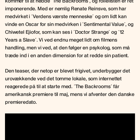
kommer til at hedde ´The Backrooms´, og rollelisten er ret
imponerende. Med er nemlig Renate Reinsve, som har
medvirket i ´Verdens værste menneske´ og om lidt kan
vinde en Oscar for sin medvirken i ´Sentimental Value´, og
Chiwetel Ejiofor, som kan ses i ´Doctor Strange´ og ´12
Years a Slave´. Vi ved endnu meget lidt om filmens
handling, men vi ved, at den følger en psykolog, som må
træde ind i en anden dimension for at redde sin patient.
Den teaser, der netop er blevet frigivet, underbygger det
urovækkende ved det tomme lokale, som internettet
reagerede på til at starte med. ´The Backrooms´ får
amerikansk premiere til maj, mens vi afventer den danske
premieredato.