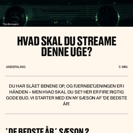
'The Boroughs'
HVAD SKAL DU STREAME
DENNE UGE?
ANBEFALING
5
MIN.
DU HAR SLÅET BENENE OP, OG FJERNBETJENINGEN ER I
HÅNDEN – MEN HVAD SKAL DU SE? HER ER FIRE RIGTIG
GODE BUD. VI STARTER MED EN NY SÆSON AF 'DE BEDSTE
ÅR'.
´DE BEDSTE ÅR´ SÆSON 2