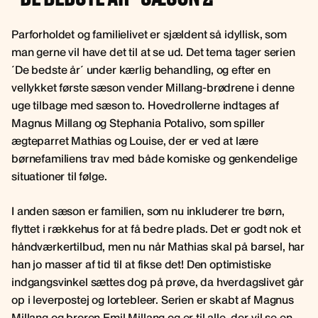
Parforholdet og familielivet er sjældent så idyllisk, som
man gerne vil have det til at se ud. Det tema tager serien
´De bedste år´ under kærlig behandling, og efter en
vellykket første sæson vender Millang-brødrene i denne
uge tilbage med sæson to. Hovedrollerne indtages af
Magnus Millang og Stephania Potalivo, som spiller
ægteparret Mathias og Louise, der er ved at lære
børnefamiliens trav med både komiske og genkendelige
situationer til følge.
I anden sæson er familien, som nu inkluderer tre børn,
flyttet i rækkehus for at få bedre plads. Det er godt nok et
håndværkertilbud, men nu når Mathias skal på barsel, har
han jo masser af tid til at fikse det! Den optimistiske
indgangsvinkel sættes dog på prøve, da hverdagslivet går
op i leverpostej og lortebleer. Serien er skabt af Magnus
Millang og broren Emil Millang og er til alle, der vil se en