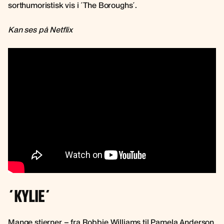
sorthumoristisk vis i ´The Boroughs´.
Kan ses på Netflix
´KYLIE´
Mange stjerner – fra Robbie Williams til Pamela Anderson