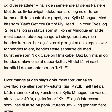
og diverse atleter – har i den sene ende af deres karriere
fået deres liv foreviget i dokumentarer, og nu er turen
kommet til den australske popstjerne Kylie Minogue. Med
hits som ´Can’t Get You Out of My Head´, ´In Your Eyes´ og
´2 Hearts´ og sin status som stilikon er Minogue en af de
mest succesfulde popsangere i sin generation, men
hendes karriere har også været præget af en skepsis over
for hendes talent, hendes tætte samarbejde med
kunstnere som Nick Cave og filmskaber Baz Luhrmann og
hendes omfavnelse af queer-kultur. Alt det får vi nært
indblik i i dokumentarserien ´KYLIE´.
Hvor mange af den slags dokumentarer kan føles
overfladiske eller som PR-stunts, går ´KYLIE´ helt tæt på
både mennesket og kunstneren. Kylie Minogue har været
aktiv i over 40 år, og derfor er ´KYLIE´ også interessant
som linse til at se på popkulturens udvikling gennem flere
årtier.