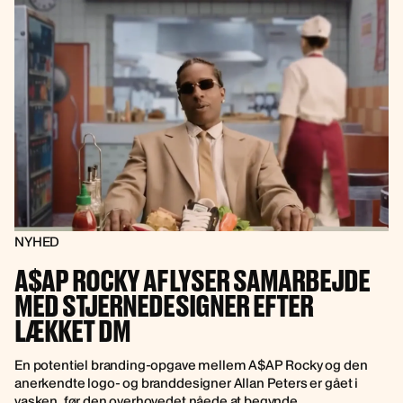
NYHED
A$AP ROCKY AFLYSER SAMARBEJDE
MED STJERNEDESIGNER EFTER
LÆKKET DM
En potentiel branding-opgave mellem A$AP Rocky og den
anerkendte logo- og branddesigner Allan Peters er gået i
vasken, før den overhovedet nåede at begynde.