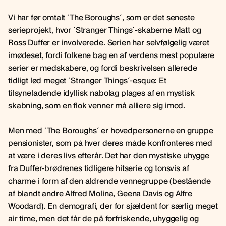
Vi har før omtalt ´The Boroughs´
, som er det seneste
serieprojekt, hvor ´Stranger Things´-skaberne Matt og
Ross Duffer er involverede. Serien har selvfølgelig været
imødeset, fordi folkene bag en af verdens mest populære
serier er medskabere, og fordi beskrivelsen allerede
tidligt lød meget ´Stranger Things´-esque: Et
tilsyneladende idyllisk nabolag plages af en mystisk
skabning, som en flok venner må alliere sig imod.
Men med ´The Boroughs´ er hovedpersonerne en gruppe
pensionister, som på hver deres måde konfronteres med
at være i deres livs efterår. Det har den mystiske uhygge
fra Duffer-brødrenes tidligere hitserie og tonsvis af
charme i form af den aldrende vennegruppe (bestående
af blandt andre Alfred Molina, Geena Davis og Alfre
Woodard). En demografi, der for sjældent for særlig meget
air time, men det får de på forfriskende, uhyggelig og