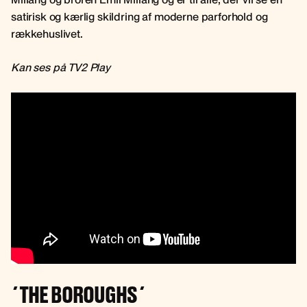
satirisk og kærlig skildring af moderne parforhold og
rækkehuslivet.
Kan ses på TV2 Play
´THE BOROUGHS´