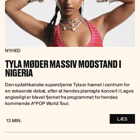
NYHED
TYLA MØDER MASSIV MODSTAND I
NIGERIA
Den sydafrikanske superstjerne Tyla er havnet i centrum for
en voksende debat, efter at hendes planlagte koncert i Lagos
angiveligt er blevet fjernet fra programmet for hendes
kommende A*POP World Tour.
LÆS
13 MIN.