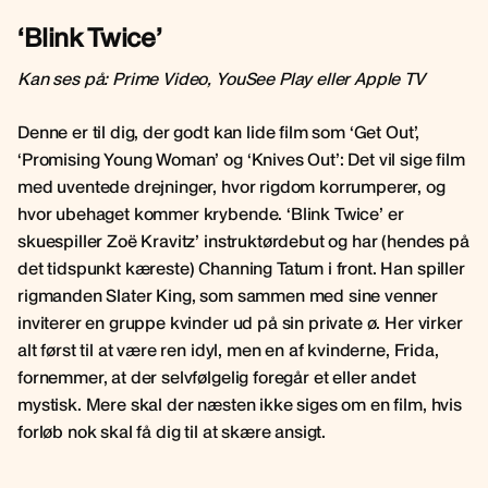
‘Blink Twice’
Kan ses på: Prime Video, YouSee Play eller Apple TV
Denne er til dig, der godt kan lide film som ‘Get Out’,
‘Promising Young Woman’ og ‘Knives Out’: Det vil sige film
med uventede drejninger, hvor rigdom korrumperer, og
hvor ubehaget kommer krybende. ‘Blink Twice’ er
skuespiller Zoë Kravitz’ instruktørdebut og har (hendes på
det tidspunkt kæreste) Channing Tatum i front. Han spiller
rigmanden Slater King, som sammen med sine venner
inviterer en gruppe kvinder ud på sin private ø. Her virker
alt først til at være ren idyl, men en af kvinderne, Frida,
fornemmer, at der selvfølgelig foregår et eller andet
mystisk. Mere skal der næsten ikke siges om en film, hvis
forløb nok skal få dig til at skære ansigt.