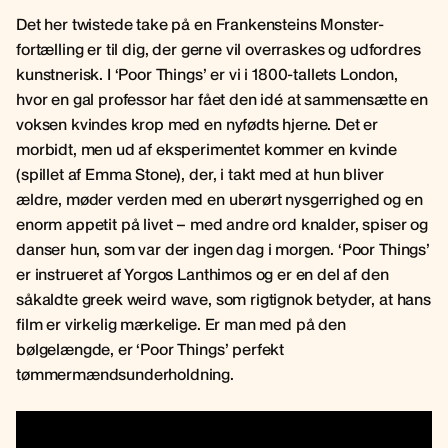
Det her twistede take på en Frankensteins Monster-
fortælling er til dig, der gerne vil overraskes og udfordres
kunstnerisk. I ‘Poor Things’ er vi i 1800-tallets London,
hvor en gal professor har fået den idé at sammensætte en
voksen kvindes krop med en nyfødts hjerne. Det er
morbidt, men ud af eksperimentet kommer en kvinde
(spillet af Emma Stone), der, i takt med at hun bliver
ældre, møder verden med en uberørt nysgerrighed og en
enorm appetit på livet – med andre ord knalder, spiser og
danser hun, som var der ingen dag i morgen. ‘Poor Things’
er instrueret af Yorgos Lanthimos og er en del af den
såkaldte greek weird wave, som rigtignok betyder, at hans
film er virkelig mærkelige. Er man med på den
bølgelængde, er ‘Poor Things’ perfekt
tømmermændsunderholdning.