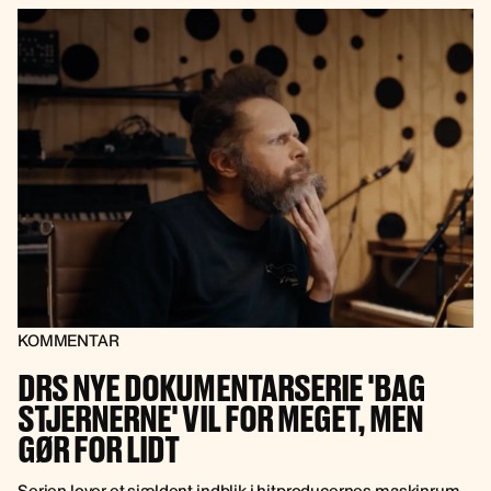
KOMMENTAR
DRS NYE DOKUMENTARSERIE 'BAG
STJERNERNE' VIL FOR MEGET, MEN
GØR FOR LIDT
Serien lover et sjældent indblik i hitproducernes maskinrum,