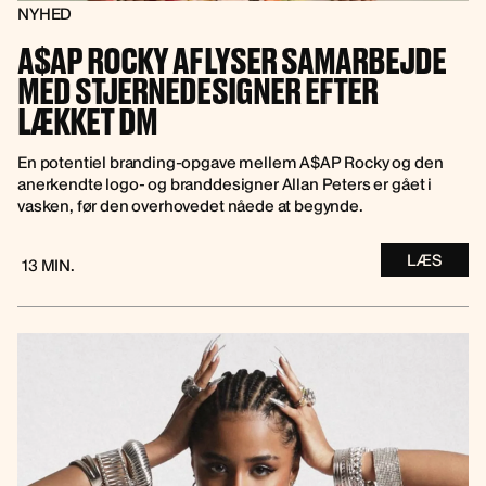
NYHED
A$AP ROCKY AFLYSER SAMARBEJDE
MED STJERNEDESIGNER EFTER
LÆKKET DM
En potentiel branding-opgave mellem A$AP Rocky og den
anerkendte logo- og branddesigner Allan Peters er gået i
vasken, før den overhovedet nåede at begynde.
LÆS
13 MIN.