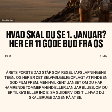
The Martian
HVAD SKAL DU SE 1. JANUAR?
HER ER 11 GODE BUD FRA OS
FILM
8
MIN.
ÅRETS FØRSTE DAG STÅR SOM REGEL I AFSLAPNINGENS
TEGN, OG HER ER DET SELVFØLGELIG OPLAGT AT FINDE EN
GOD FILM FREM. MEN HVILKEN? UANSET OM DU HAR
HAMRENDE TØMMERMÆND ELLER JANUAR BLUES, OM DU
ER TIL GYS ELLER INDIE, SÅ GUIDER VI DIG TIL, HVAD DU
SKAL BRUGE DAGEN PÅ AT SE.