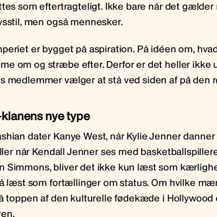
ttes som eftertragteligt. Ikke bare når det gælde
vsstil, men også mennesker.
eriet er bygget på aspiration. På idéen om, hvad 
e om og stræbe efter. Derfor er det heller ikke 
s medlemmer vælger at stå ved siden af på den r
klanens nye type
shian dater Kanye West, når Kylie Jenner danner
eller når Kendall Jenner ses med basketballspille
 Simmons, bliver det ikke kun læst som kærlighe
så læst som fortællinger om status. Om hvilke mæ
på toppen af den kulturelle fødekæde i Hollywood 
ren.