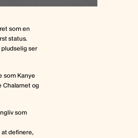
eret som en
st status.
 pludselig ser
ne som Kanye
ée Chalamet og
ingliv som
at definere,