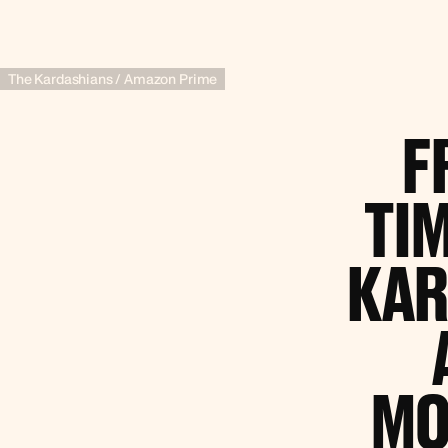
The Kardashians / Amazon Prime
F
TI
KAR
MO