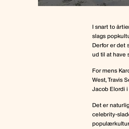
I snart to årt
slags popkultu
Derfor er det
ud til at have 
For mens Kard
West, Travis 
Jacob Elordi 
Det er naturli
celebrity-slad
populærkulture