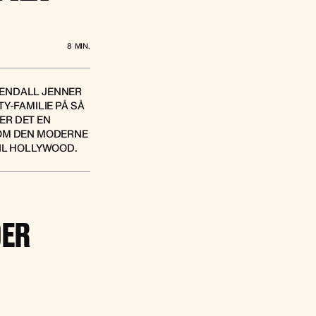
8
MIN.
KENDALL JENNER
Y-FAMILIE PÅ SÅ
ER DET EN
R OM DEN MODERNE
IL HOLLYWOOD.
DER