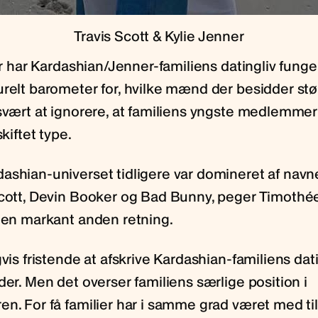
Travis Scott & Kylie Jenner
ier har Kardashian/Jenner-familiens datingliv fung
relt barometer for, hvilke mænd der besidder stør
 svært at ignorere, at familiens yngste medlemmer
skiftet type.
ashian-universet tidligere var domineret af nav
Scott, Devin Booker og Bad Bunny, peger Timoth
i en markant anden retning.
gvis fristende at afskrive Kardashian-familiens dat
der. Men det overser familiens særlige position i
n. For få familier har i samme grad været med til 