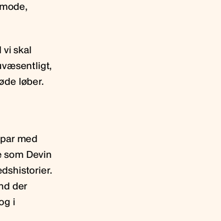
r mode,
vi skal
uvæsentligt,
øde løber.
 par med
re som Devin
dshistorier.
nd der
og i