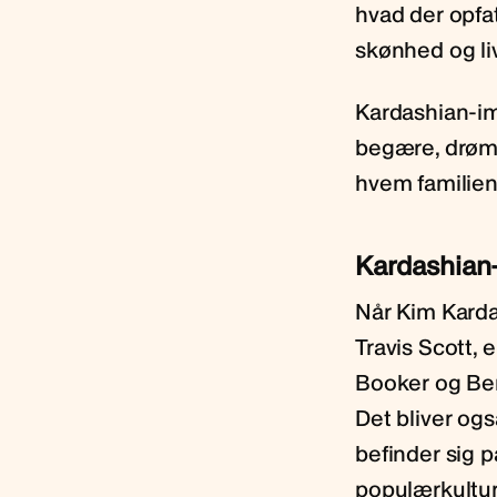
hvad der opfa
skønhed og li
Kardashian-imp
begære, drømm
hvem familien
Kardashian-
Når Kim Karda
Travis Scott, 
Booker og Ben
Det bliver og
befinder sig 
populærkultu