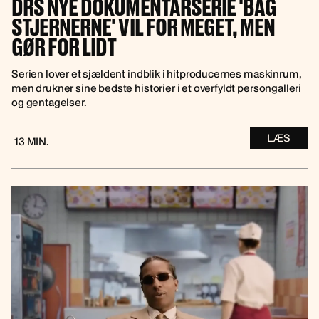
DRS NYE DOKUMENTARSERIE 'BAG
STJERNERNE' VIL FOR MEGET, MEN
GØR FOR LIDT
Serien lover et sjældent indblik i hitproducernes maskinrum,
men drukner sine bedste historier i et overfyldt persongalleri
og gentagelser.
LÆS
13 MIN.