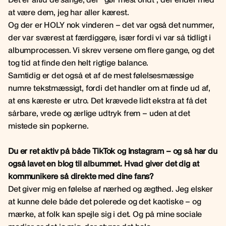
at være dem, jeg har aller kærest.
Og der er HOLY nok vinderen – det var også det nummer,
der var sværest at færdiggøre, især fordi vi var så tidligt i
albumprocessen. Vi skrev versene om flere gange, og det
tog tid at finde den helt rigtige balance.
Samtidig er det også et af de mest følelsesmæssige
numre tekstmæssigt, fordi det handler om at finde ud af,
at ens kæreste er utro. Det krævede lidt ekstra at få det
sårbare, vrede og ærlige udtryk frem – uden at det
mistede sin popkerne.
Du er ret aktiv på både TikTok og Instagram – og så har du
også lavet en blog til albummet. Hvad giver det dig at
kommunikere så direkte med dine fans?
Det giver mig en følelse af nærhed og ægthed. Jeg elsker
at kunne dele både det polerede og det kaotiske – og
mærke, at folk kan spejle sig i det. Og på mine sociale