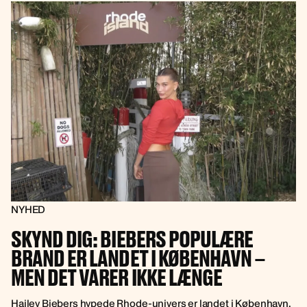
NYHED
SKYND DIG: BIEBERS POPULÆRE
BRAND ER LANDET I KØBENHAVN –
MEN DET VARER IKKE LÆNGE
Hailey Biebers hypede Rhode-univers er landet i København.