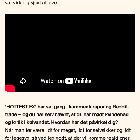
var virkelig sjovt at lave.
’HOTTEST EX’ har sat gang i kommentarspor og Reddit-
tråde – og du har selv nævnt, at du har mødt kvindehad
og kritik i kølvandet. Hvordan har det påvirket dig?
Når man tør være lidt for meget, lidt for selvsikker og lidt
for legesyg, så ved jeg godt, at der vil komme reaktioner.