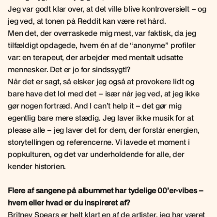
Jeg var godt klar over, at det ville blive kontroversielt – og
jeg ved, at tonen på Reddit kan være ret hård.
Men det, der overraskede mig mest, var faktisk, da jeg
tilfældigt opdagede, hvem én af de “anonyme” profiler
var: en terapeut, der arbejder med mentalt udsatte
mennesker. Det er jo for sindssygt!?
Når det er sagt, så elsker jeg også at provokere lidt og
bare have det lol med det – især når jeg ved, at jeg ikke
gør nogen fortræd. And I can’t help it – det gør mig
egentlig bare mere stædig. Jeg laver ikke musik for at
please alle – jeg laver det for dem, der forstår energien,
storytellingen og referencerne. Vi lavede et moment i
popkulturen, og det var underholdende for alle, der
kender historien.
Flere af sangene på albummet har tydelige 00’er-vibes –
hvem eller hvad er du inspireret af?
Britney Spears er helt klart en af de artister, jeg har været