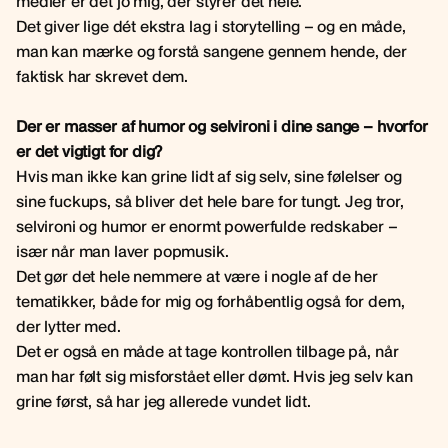
medier er det jo mig, der styrer det hele.
Det giver lige dét ekstra lag i storytelling – og en måde,
man kan mærke og forstå sangene gennem hende, der
faktisk har skrevet dem.
Der er masser af humor og selvironi i dine sange – hvorfor
er det vigtigt for dig?
Hvis man ikke kan grine lidt af sig selv, sine følelser og
sine fuckups, så bliver det hele bare for tungt. Jeg tror,
selvironi og humor er enormt powerfulde redskaber –
især når man laver popmusik.
Det gør det hele nemmere at være i nogle af de her
tematikker, både for mig og forhåbentlig også for dem,
der lytter med.
Det er også en måde at tage kontrollen tilbage på, når
man har følt sig misforstået eller dømt. Hvis jeg selv kan
grine først, så har jeg allerede vundet lidt.