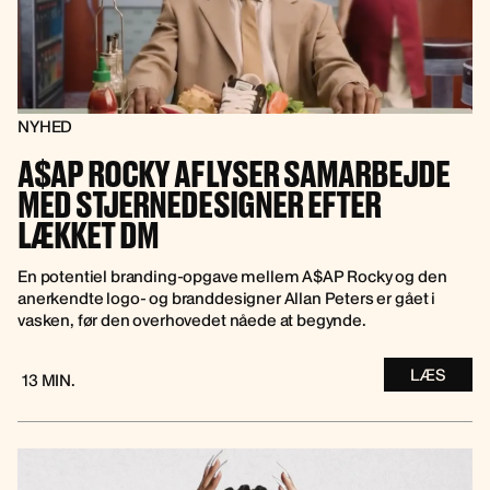
NYHED
A$AP ROCKY AFLYSER SAMARBEJDE
MED STJERNEDESIGNER EFTER
LÆKKET DM
En potentiel branding-opgave mellem A$AP Rocky og den
anerkendte logo- og branddesigner Allan Peters er gået i
vasken, før den overhovedet nåede at begynde.
LÆS
13 MIN.