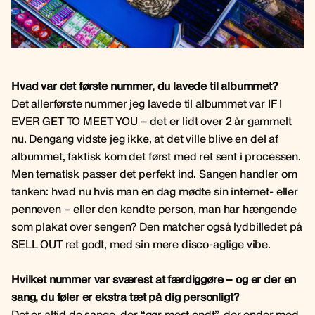
Hvad var det første nummer, du lavede til albummet?
Det allerførste nummer jeg lavede til albummet var IF I
EVER GET TO MEET YOU – det er lidt over 2 år gammelt
nu. Dengang vidste jeg ikke, at det ville blive en del af
albummet, faktisk kom det først med ret sent i processen.
Men tematisk passer det perfekt ind. Sangen handler om
tanken: hvad nu hvis man en dag mødte sin internet- eller
penneven – eller den kendte person, man har hængende
som plakat over sengen? Den matcher også lydbilledet på
SELL OUT ret godt, med sin mere disco-agtige vibe.
Hvilket nummer var sværest at færdiggøre – og er der en
sang, du føler er ekstra tæt på dig personligt?
Det er altid de sange, der “gør mest ondt”, der ender med