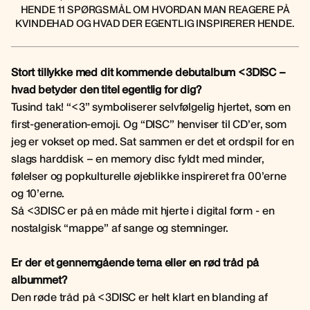
HENDE 11 SPØRGSMÅL OM HVORDAN MAN REAGERE PÅ
KVINDEHAD OG HVAD DER EGENTLIG INSPIRERER HENDE.
Stort tillykke med dit kommende debutalbum <3DISC –
hvad betyder den titel egentlig for dig?
Tusind tak! “<3” symboliserer selvfølgelig hjertet, som en
first-generation-emoji. Og “DISC” henviser til CD’er, som
jeg er vokset op med. Sat sammen er det et ordspil for en
slags harddisk – en memory disc fyldt med minder,
følelser og popkulturelle øjeblikke inspireret fra 00’erne
og 10’erne.
Så <3DISC er på en måde mit hjerte i digital form - en
nostalgisk “mappe” af sange og stemninger.
Er der et gennemgående tema eller en rød tråd på
albummet?
Den røde tråd på <3DISC er helt klart en blanding af