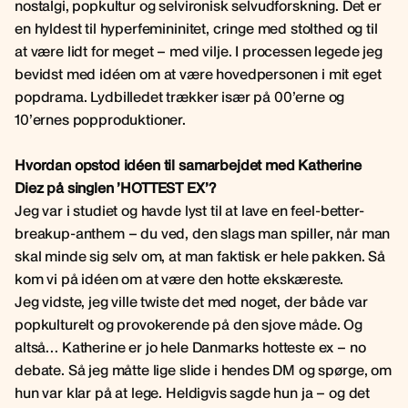
nostalgi, popkultur og selvironisk selvudforskning. Det er
en hyldest til hyperfemininitet, cringe med stolthed og til
at være lidt for meget – med vilje. I processen legede jeg
bevidst med idéen om at være hovedpersonen i mit eget
popdrama. Lydbilledet trækker især på 00’erne og
10’ernes popproduktioner.
Hvordan opstod idéen til samarbejdet med Katherine
Diez på singlen ’HOTTEST EX’?
Jeg var i studiet og havde lyst til at lave en feel-better-
breakup-anthem – du ved, den slags man spiller, når man
skal minde sig selv om, at man faktisk er hele pakken. Så
kom vi på idéen om at være den hotte ekskæreste.
Jeg vidste, jeg ville twiste det med noget, der både var
popkulturelt og provokerende på den sjove måde. Og
altså… Katherine er jo hele Danmarks hotteste ex – no
debate. Så jeg måtte lige slide i hendes DM og spørge, om
hun var klar på at lege. Heldigvis sagde hun ja – og det