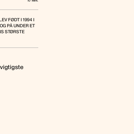
10
MIN.
V FØDT I 1994 I
 OG PÅ UNDER ET
NS STØRSTE
vigtigste