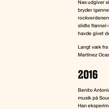
Nas udgiver si
bryder igenne
rockverdenen,
slidte flanne
havde givet 
Langt væk fra
Martínez Ocasi
2016
Benito Antoni
musik på Soun
Han eksperime