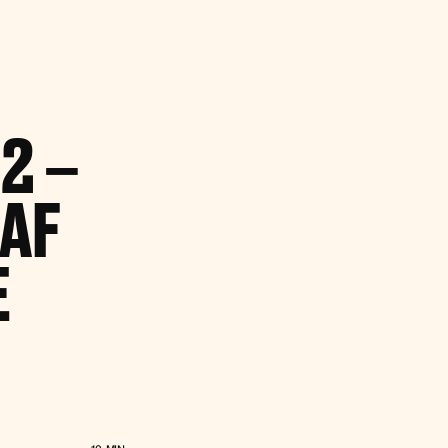
2 –
 AF
E