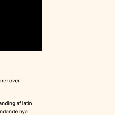
aner over
anding af latin
ændende nye