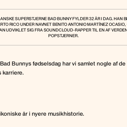
NSKE SUPERSTJERNE BAD BUNNY FYLDER 32 ÅR I DAG. HAN BLE
ERTO RICO UNDER NAVNET BENITO ANTONIO MARTÍNEZ OCASIO,
HAN UDVIKLET SIG FRA SOUNDCLOUD-RAPPER TIL EN AF VERDE
POPSTJERNER.
 Bad Bunnys fødselsdag har vi samlet nogle af de 
 karriere.
ikoniske år i nyere musikhistorie.