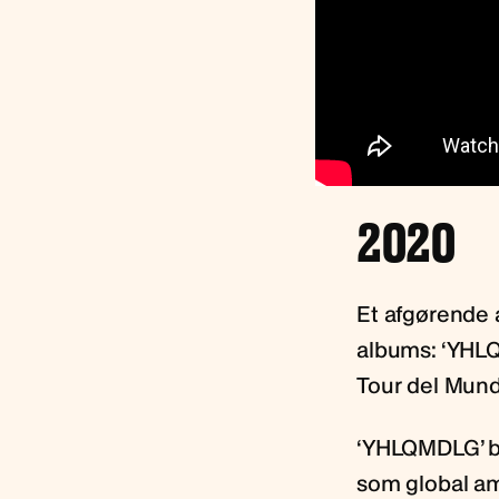
2020
Et afgørende å
albums: ‘YHLQM
Tour del Mund
‘YHLQMDLG’ bl
som global amb