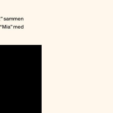
It” sammen
t “Mia” med