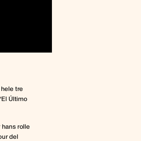
 hele tre
‘El Último
hans rolle
our del