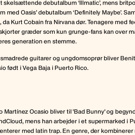
t skelsættende debutalbum ‘Illmatic’, mens britpo
m med Oasis’ debutalbum ‘Definitely Maybe’. Sa
 da Kurt Cobain fra Nirvana dør. Tenagere med fe
l-skjorter græder som kun grunge-fans kan over 
deres generation en stemme.
 smadrede guitarer og ungdomsoprør bliver Beni
o født i Vega Baja i Puerto Rico.
o Martínez Ocasio bliver til 'Bad Bunny' og begyn
dCloud, mens han arbejder i et supermarked i Pu
nterer med latin trap. En genre, der kombinere