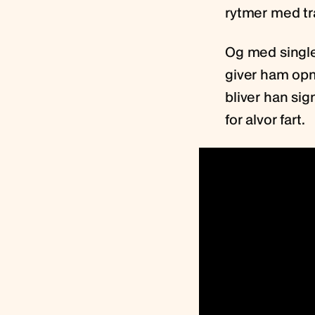
rytmer med tr
Og med single
giver ham opm
bliver han sig
for alvor fart.