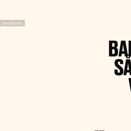
Bad Bunny
BA
SÅ