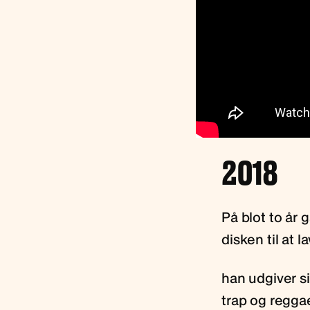
2018
På blot to år
disken til at 
han udgiver si
trap og regg