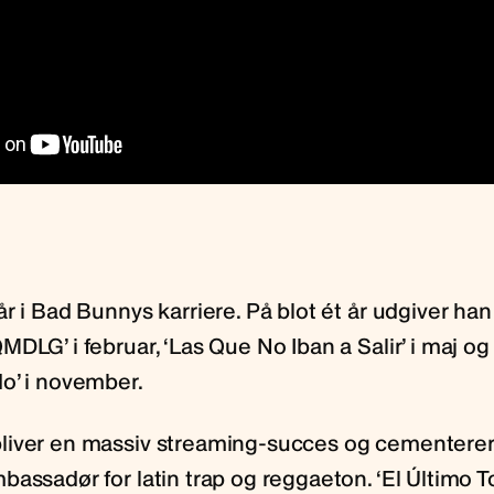
r i Bad Bunnys karriere. På blot ét år udgiver han
DLG’ i februar, ‘Las Que No Iban a Salir’ i maj og 
o’ i november.
iver en massiv streaming-succes og cementerer 
assadør for latin trap og reggaeton. ‘El Último T