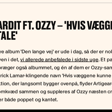
RDIT FT. OZZY – 'HVIS VÆGG
ALE'
ye album 'Den lange vej' er ude i dag, så der er n
en i det,
vi allerede anbefalede i sidste uge
. Et p
præger også albummet, og én af dem er Ozzy-sa
ick Lamar-klingende navn 'Hvis væggene kunne t
tion, der langsomt bygger ovenpå, flyder Artigear
 omkvæd sammen og suppleres af Ozzy næsten 
r både poppet og kantet.