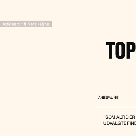
Artigeardit ft. Vera / Øjne
TOP
ANBEFALING
SOM ALTID ER
UDVALGTE FIN