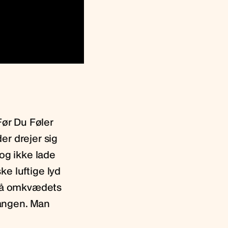
Før Du Føler
er drejer sig
og ikke lade
ke luftige lyd
på omkvædets
 sangen. Man