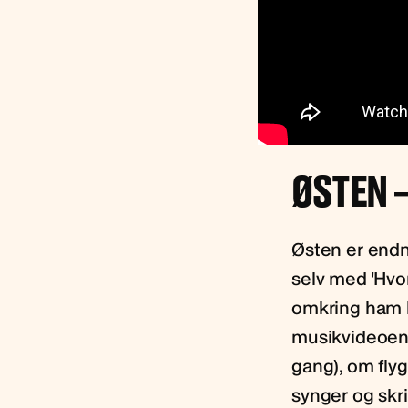
ØSTEN –
Østen er endn
selv med 'Hvo
omkring ham be
musikvideoen,
gang), om fly
synger og skr