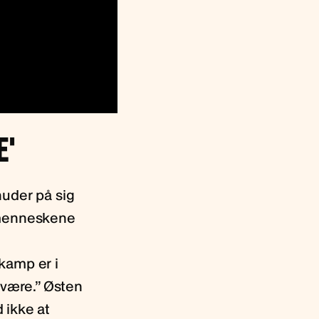
E'
nuder på sig
 menneskene
kamp er i
svære.” Østen
 ikke at