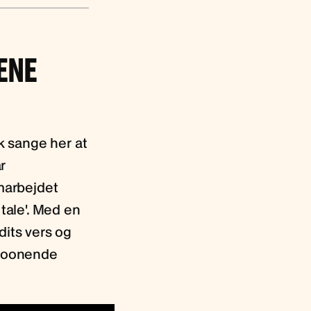
ENE
ok sange her at
ar
marbejdet
ale'. Med en
dits vers og
croonende