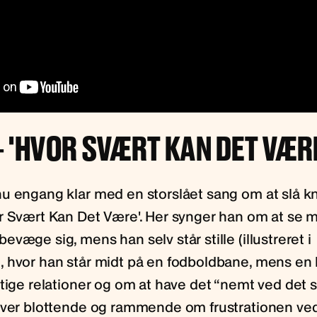
 'HVOR SVÆRT KAN DET VÆR
u engang klar med en storslået sang om at slå k
r Svært Kan Det Være'. Her synger han om at se
væge sig, mens han selv står stille (illustreret i
 hvor han står midt på en fodboldbane, mens en 
gtige relationer og om at have det “nemt ved det 
iver blottende og rammende om frustrationen ved