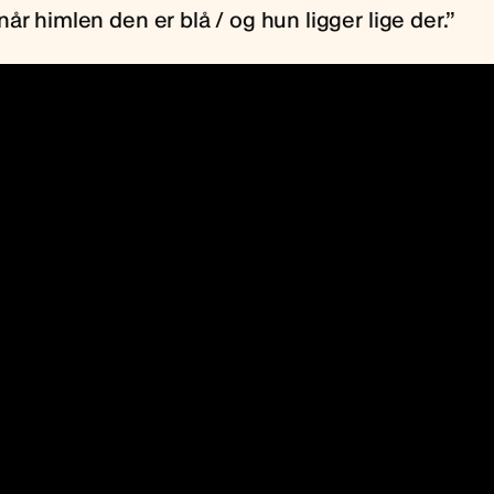
år himlen den er blå / og hun ligger lige der.”