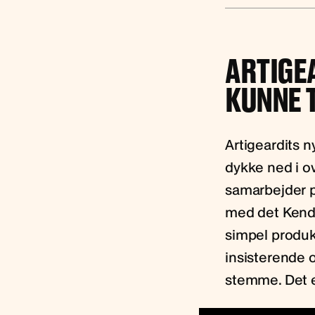
ARTIGEA
KUNNE T
Artigeardits n
dykke ned i ov
samarbejder 
med det Kendr
simpel produk
insisterende
stemme. Det e