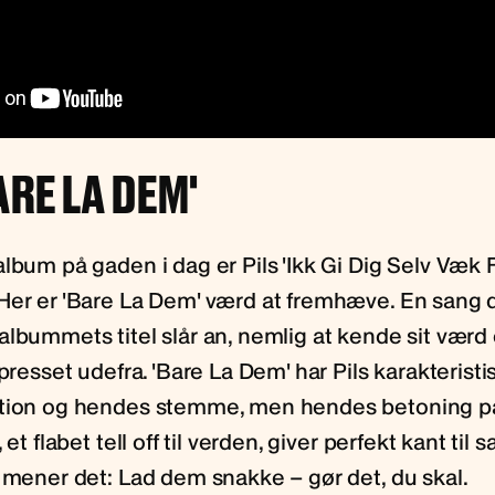
BARE LA DEM'
lbum på gaden i dag er Pils 'Ikk Gi Dig Selv Væk 
Her er 'Bare La Dem' værd at fremhæve. En sang d
lbummets titel slår an, nemlig at kende sit værd 
 presset udefra. 'Bare La Dem' har Pils karakteristis
ktion og hendes stemme, men hendes betoning 
 et flabet tell off til verden, giver perfekt kant til
l mener det: Lad dem snakke – gør det, du skal.