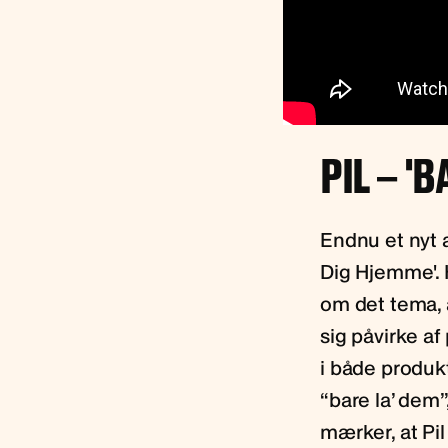
PIL – '
Endnu et nyt a
Dig Hjemme'. 
om det tema, a
sig påvirke af
i både produ
“bare la’ dem”,
mærker, at Pi