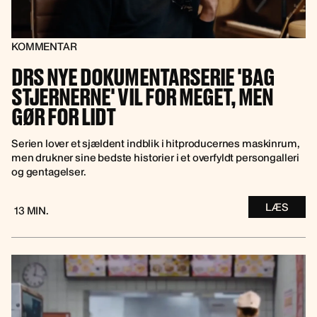
KOMMENTAR
DRS NYE DOKUMENTARSERIE 'BAG
STJERNERNE' VIL FOR MEGET, MEN
GØR FOR LIDT
Serien lover et sjældent indblik i hitproducernes maskinrum,
men drukner sine bedste historier i et overfyldt persongalleri
og gentagelser.
LÆS
13 MIN.