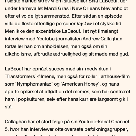
I sidste måned
skrev vi
om skuespiller Shia LaBeouf, der
under karnevallet Mardi Gras i New Orleans blev anholdt
efter et voldeligt sammenstød. Efter sådan en episode
ville de fleste offentlige personer
lay low
i et stykke tid.
Men ikke den excentriske LaBeouf. I et nyt timelangt
interview med Youtube-journalisten Andrew Callaghan
fortæller han om anholdelsen, men også om sin
alkoholisme, afbrudte ædruelighed og sit møde med gud.
LaBeouf har opnået succes med sin medvirken i
´Transformers´-filmene, men også for roller i arthouse-film
som ´Nymphomaniac´ og ´American Honey´, og hans
aparte opførsel af affødt en del memes, som har centreret
ham i popkulturen, selv efter hans karriere langsomt gik i
stå.
Callaghan har et stort følge på sin Youtube-kanal Channel
5, hvor han interviewer ofte oversete befolkningsgrupper,