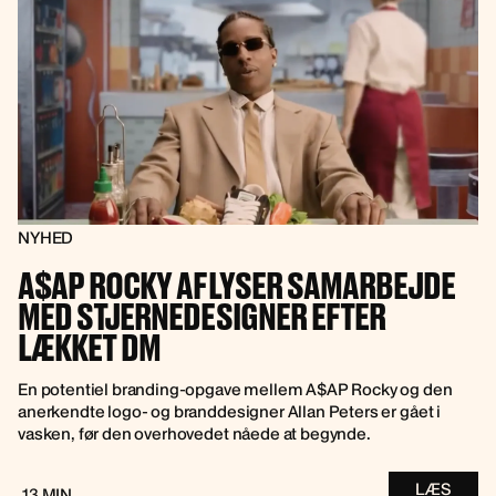
NYHED
A$AP ROCKY AFLYSER SAMARBEJDE
MED STJERNEDESIGNER EFTER
LÆKKET DM
En potentiel branding-opgave mellem A$AP Rocky og den
anerkendte logo- og branddesigner Allan Peters er gået i
vasken, før den overhovedet nåede at begynde.
LÆS
13 MIN.