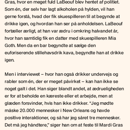
Gras, hvor en meget fuld LaBeouf blev hentet af politiet.
Som én, der selv har lagt alkoholen på hylden, vil han
gerne forstå, hvad der fik skuespilleren til at begynde at
drikke igen, og hvordan han ser på anholdelsen. LaBeouf
fortæller ærligt, at han var ædru i omkring halvandet år,
hvor han samtidig fik en datter med skuespilleren Mia
Goth. Men da en bar begyndte at sælge den
euforiserende stillehavsdrik kava, begyndte han at drikke
igen.
Men i interviewet – hvor han også drikker undervejs og
rabler som én, der er meget påvirket – kan han ikke se
noget galt i det. Han siger blandt andet, at ædrueligheden
er for at beholde en kæreste eller et arbejde, men at
glæden forsvinder, hvis han ikke drikker. “Jeg mødte
måske 20.000 mennesker i New Orleans og havde
positive interaktioner, og så har jeg såret tre mennesker.
Det må jeg håndtere,” siger han om at feste til Mardi Gras