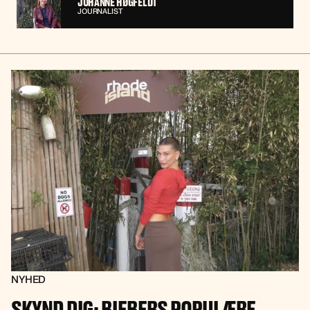
JOHANNE HØGFELDT
JOURNALIST
NYHED