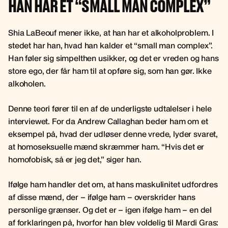
HAN HAR ET “SMALL MAN COMPLEX”
Shia LaBeouf mener ikke, at han har et alkoholproblem. I
stedet har han, hvad han kalder et “small man complex”.
Han føler sig simpelthen usikker, og det er vreden og hans
store ego, der får ham til at opføre sig, som han gør. Ikke
alkoholen.
Denne teori fører til en af de underligste udtalelser i hele
interviewet. For da Andrew Callaghan beder ham om et
eksempel på, hvad der udløser denne vrede, lyder svaret,
at homoseksuelle mænd skræmmer ham. “Hvis det er
homofobisk, så er jeg det,” siger han.
Ifølge ham handler det om, at hans maskulinitet udfordres
af disse mænd, der – ifølge ham – overskrider hans
personlige grænser. Og det er – igen ifølge ham – en del
af forklaringen på, hvorfor han blev voldelig til Mardi Gras: