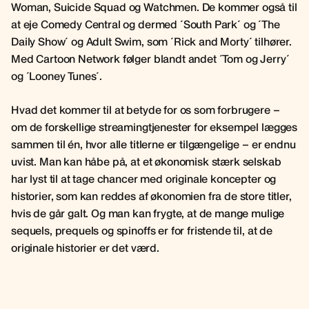
Woman, Suicide Squad og Watchmen. De kommer også til
at eje Comedy Central og dermed ´South Park´ og ´The
Daily Show´ og Adult Swim, som ´Rick and Morty´ tilhører.
Med Cartoon Network følger blandt andet ´Tom og Jerry´
og ´Looney Tunes´.
Hvad det kommer til at betyde for os som forbrugere –
om de forskellige streamingtjenester for eksempel lægges
sammen til én, hvor alle titlerne er tilgængelige – er endnu
uvist. Man kan håbe på, at et økonomisk stærk selskab
har lyst til at tage chancer med originale koncepter og
historier, som kan reddes af økonomien fra de store titler,
hvis de går galt. Og man kan frygte, at de mange mulige
sequels, prequels og spinoffs er for fristende til, at de
originale historier er det værd.