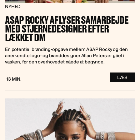
NYHED
A$AP ROCKY AFLYSER SAMARBEJDE
MED STJERNEDESIGNER EFTER
LÆKKET DM
En potentiel branding-opgave mellem A$AP Rocky og den
anerkendte logo- og branddesigner Allan Peters er gået i
vasken, før den overhovedet nåede at begynde.
LÆS
13 MIN.