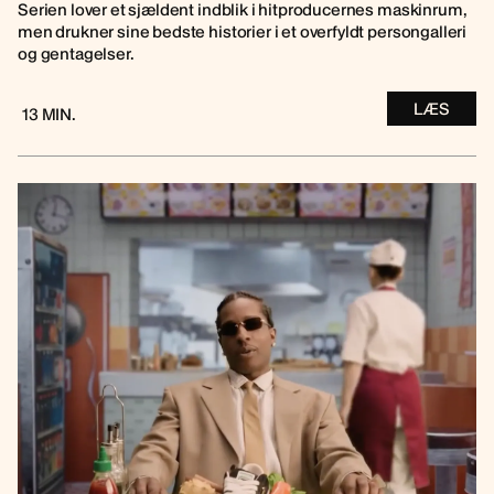
Serien lover et sjældent indblik i hitproducernes maskinrum,
men drukner sine bedste historier i et overfyldt persongalleri
og gentagelser.
LÆS
13 MIN.