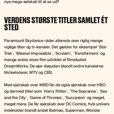
nye mega-selskab til at se ud?
VERDENS STØRSTE TITLER SAMLET ÉT
STED
Paramount Skydance råder allerede over rigtig mange
vigtige titler og tv-kanaler. Det gælder for eksempel ´Star
Trek´, ´Mission Impossible´, ´Scream´, ´Transformers´ og
mange andre store film udviklet af filmstudiet
DreamWorks. De ejer desuden blandt andre kanalerne
Nickelodeon, MTV og CBS.
Med ejerskab over WBD får de også ejerskab over HBO
og dermed titler som ´Harry Potter´, ´The Sopranos´, ´Sex
and the City´, ´Game of Thrones´, ´Succesion´ og meget,
meget mere. De får ejerskab over DC Comics, hvis univers
indeholder blandt andet Batman, Superman, Wonder