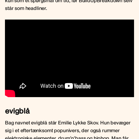
kun som et spørgsmål om tid, før BuildUpBreakdown selv
står som headliner.
evigblå
Bag navnet evigblå står Emilie Lykke Skov. Hun bevæger
sig i et eftertænksomt popunivers, der også rummer
elektroniske elementer, drum’n’bass og hiphop. Man får