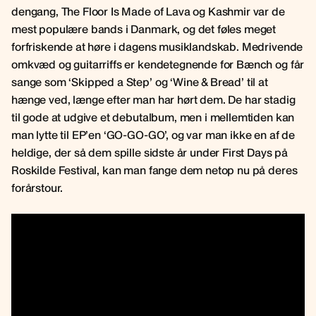
dengang, The Floor Is Made of Lava og Kashmir var de
mest populære bands i Danmark, og det føles meget
forfriskende at høre i dagens musiklandskab. Medrivende
omkvæd og guitarriffs er kendetegnende for Bænch og får
sange som ‘Skipped a Step’ og ‘Wine & Bread’ til at
hænge ved, længe efter man har hørt dem. De har stadig
til gode at udgive et debutalbum, men i mellemtiden kan
man lytte til EP’en ‘GO-GO-GO’, og var man ikke en af de
heldige, der så dem spille sidste år under First Days på
Roskilde Festival, kan man fange dem netop nu på deres
forårstour.