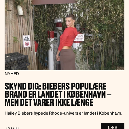
NYHED
SKYND DIG: BIEBERS POPULÆRE
BRAND ER LANDET I KØBENHAVN –
MEN DET VARER IKKE LÆNGE
Hailey Biebers hypede Rhode-univers er landet i København.
LÆS
13 MIN.