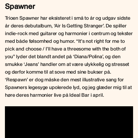
Spawner
Trioen Spawner har eksisteret i små to år og udgav sidste
år deres debutalbum, ‘Air Is Getting Stranger’. De spiller
indie-rock med guitarer og harmonier i centrum og tekster
med både følsomhed og humor. “It’s not right for me to
pick and choose / I’ll have a threesome with the both of
you” lyder det blandt andet på ‘Diana/Polina’, og den
smukke ‘Jeans’ handler om at være ulykkelig og stresset
og derfor komme til at sove med sine bukser på.
‘Respawn’ er dog måske den mest illustrative sang for
Spawners legesyge upolerede lyd, og jeg glæder mig til at
høre deres harmonier live på Ideal Bar i april.