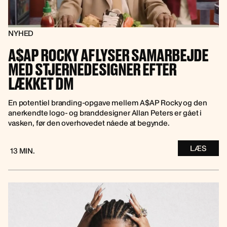
NYHED
A$AP ROCKY AFLYSER SAMARBEJDE
MED STJERNEDESIGNER EFTER
LÆKKET DM
En potentiel branding-opgave mellem A$AP Rocky og den
anerkendte logo- og branddesigner Allan Peters er gået i
vasken, før den overhovedet nåede at begynde.
LÆS
13 MIN.