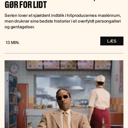
GØR FOR LIDT
Serien lover et sjældent indblik i hitproducernes maskinrum,
men drukner sine bedste historier i et overfyldt persongalleri
og gentagelser.
LÆS
13 MIN.