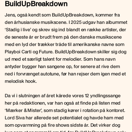
BuildUpBreakdown
Jens, også kendt som BuildUpBreakdown, kommer fra
den århusianske musikscene. I 2025 udgav han albummet
‘Stadig i live’ og skrev sig ind blandt en række artister, der
de seneste år er brudt frem på den danske musikscene
med en lyd der trækker tråde til amerikanske navne som
Playboi Carti og Future. BuildUpBreakdown skiller sig dog
ud med et særligt talent for melodier. Som hans navn
antyder bygger han sangene op, for senere at rive dem
ned i forvrænget autotune, før han rejser dem igen med et
melodisk hook.
Da vi i slutningen af året kårede vores 12 yndlingssange
her på redaktionen, var han også at finde på listen med
‘Mærker & Mister’, som stadig kører i rotation på kontoret.
Lord Siva har allerede set potentialet og havde ham med
som opvarmning på fire shows sidste år. Det virker dog